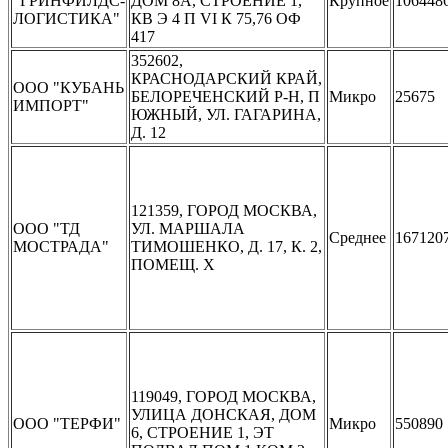
"ГРИНФИЛДС-
ДОМ 8А, СТРОЕНИЕ 1,
Крупное
106448
ЛОГИСТИКА"
КВ Э 4 П VI К 75,76 ОФ
417
352602,
КРАСНОДАРСКИЙ КРАЙ,
ООО "КУБАНЬ
БЕЛОРЕЧЕНСКИЙ Р-Н, П
Микро
25675
ИМПОРТ"
ЮЖНЫЙ, УЛ. ГАГАРИНА,
Д. 12
121359, ГОРОД МОСКВА,
ООО "ТД
УЛ. МАРШАЛА
Среднее
167120
МОСТРАДА"
ТИМОШЕНКО, Д. 17, К. 2,
ПОМЕЩ. X
119049, ГОРОД МОСКВА,
УЛИЦА ДОНСКАЯ, ДОМ
ООО "ТЕРФИ"
Микро
550890
6, СТРОЕНИЕ 1, ЭТ