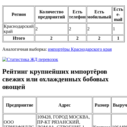
Есть
Количество
Есть
Есть
Регион
e-
предприятий
телефон
мобильный
mail
Краснодарский
2
2
2
1
край
Итого
2
2
2
1
Аналогичная выборка:
импортёры Краснодарского края
Рейтинг крупнейших импортёров
свежих или охлажденных бобовых
овощей
Предприятие
Адрес
Размер
Выруч
109428, ГОРОД МОСКВА,
ООО
ПР-КТ РЯЗАНСКИЙ,