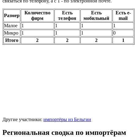
связаться по телефону, а с 1 - по электронной почте.
Количество
Есть
Есть
Есть e-
Размер
фирм
телефон
мобильный
mail
Малое
1
1
1
1
Микро
1
1
1
0
Итого
2
2
2
1
Другие участники:
импортёры из Бельгии
Региональная сводка по импортёрам