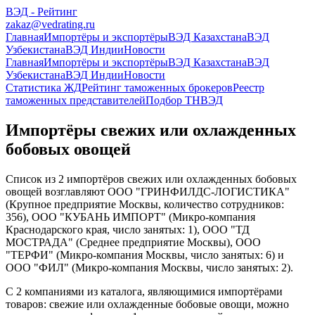
ВЭД - Рейтинг
zakaz@vedrating.ru
Главная
Импортёры и экспортёры
ВЭД Казахстана
ВЭД
Узбекистана
ВЭД Индии
Новости
Главная
Импортёры и экспортёры
ВЭД Казахстана
ВЭД
Узбекистана
ВЭД Индии
Новости
Статистика ЖД
Рейтинг таможенных брокеров
Реестр
таможенных представителей
Подбор ТНВЭД
Импортёры свежих или охлажденных
бобовых овощей
Список из 2 импортёров свежих или охлажденных бобовых
овощей возглавляют ООО "ГРИНФИЛДС-ЛОГИСТИКА"
(Крупное предприятие Москвы, количество сотрудников:
356), ООО "КУБАНЬ ИМПОРТ" (Микро-компания
Краснодарского края, число занятых: 1), ООО "ТД
МОСТРАДА" (Среднее предприятие Москвы), ООО
"ТЕРФИ" (Микро-компания Москвы, число занятых: 6) и
ООО "ФИЛ" (Микро-компания Москвы, число занятых: 2).
С 2 компаниями из каталога, являющимися импортёрами
товаров: свежие или охлажденные бобовые овощи, можно