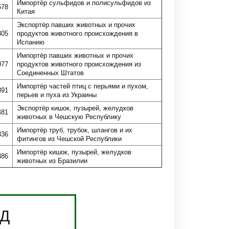
Импортёр сульфидов и полисульфидов из
678
Китая
Экспортёр павших животных и прочих
305
продуктов животного происхождения в
Испанию
Импортёр павших животных и прочих
077
продуктов животного происхождения из
Соединенных Штатов
Импортёр частей птиц с перьями и пухом,
891
перьев и пуха из Украины
Экспортёр кишок, пузырей, желудков
481
животных в Чешскую Республику
Импортёр труб, трубок, шлангов и их
836
фитингов из Чешской Республики
Импортёр кишок, пузырей, желудков
386
животных из Бразилии
ЭД