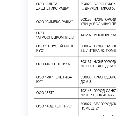
ООО "АЛЬТА
394026, ВОРОНЕЖСК
ДЖЕНЕТИКС РАША"
Г., ДРУЖИННИКОВ УЛ.
603155, НИЖЕГОРО
ООО "СИМЕКС-РАША"
УЛИЦА БОЛЬШАЯ ПЕЧ
ООО
141207, МОСКОВСКАЯ
"АГРОСПЕЦКОМПЛЕКТ"
ООО "ГЕНУС ЭЙ БИ ЭС
300062, ТУЛЬСКАЯ 
РУС"
51, ЛИТЕРА Ж, ПОМ
603137, НИЖЕГОРОД
ООО МК "ГЕНЕТИКА"
ЛЕТ ПОБЕДЫ, ДОМ 
ООО "МК "ГЕНЕТИКА-
350005, КРАСНОДАРС
ЮГ"
ДОМ 3
192148, ГОРОД САН
ООО "ЗВТ"
ЛИТЕР П, ОФИС №6
308027, БЕЛГОРОДСКА
ООО "КОДЖЕНТ РУС"
ПОМЕЩ. 24