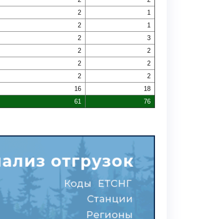
2
1
2
1
2
3
2
2
2
2
2
2
16
18
61
76