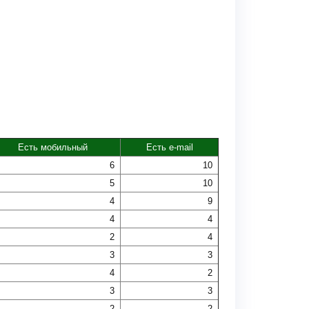
Есть мобильный
Есть e-mail
6
10
5
10
4
9
4
4
2
4
3
3
4
2
3
3
2
2