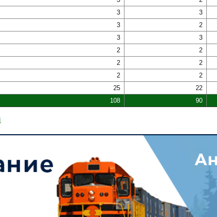
3
3
3
2
3
3
2
2
2
2
2
2
25
22
108
90
ы