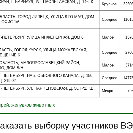
РАЙ, Г. БАРНАУЛ, УЛ. ПРОЛЕТАРСКАЯ, Д. 146, К.
Крупное
3250
ОБЛАСТЬ, ГОРОД ЛИПЕЦК, УЛИЦА 9-ГО МАЯ, ДОМ
Среднее
1101
/ ОФИС 1/6
КТ-ПЕТЕРБУРГ, УЛИЦА ИНЖЕНЕРНАЯ, ДОМ 6
Малое
137
БЛАСТЬ, ГОРОД КУРСК, УЛИЦА МОЖАЕВСКАЯ,
Среднее
270
МЕЩЕНИЕ 6
Я ОБЛАСТЬ, МАЛОЯРОСЛАВЕЦКИЙ РАЙОН,
Малое
371
О, ДОМ Б/Н
Т-ПЕТЕРБУРГ, НАБ. ОБВОДНОГО КАНАЛА, Д. 150,
Среднее
1477
. 219.02
Т-ПЕТЕРБУРГ, УЛ. ПАРФЁНОВСКАЯ, Д. 5СТР1, КВ.
Микро
79
ырей, желудков животных
аказать выборку участников В