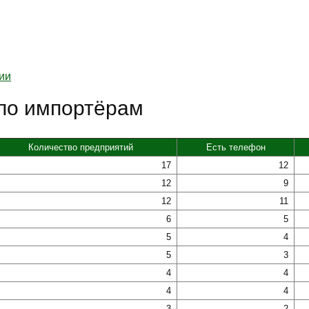
ии
 по импортёрам
Количество предприятий
Есть телефон
17
12
12
9
12
11
6
5
5
4
5
3
4
4
4
4
3
2