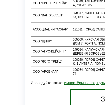
656049, АЛТАЙСКИЙ К
ООО "ПИОНЕР ТРЕЙД"
А, ОФИС 305
398017, ЛИПЕЦКАЯ 
ООО "ВАН ХЭССЕН"
14, КОРПУС В, ЭТАЖ
АССОЦИАЦИЯ "АСЧАР"
191011, ГОРОД САН
305000, КУРСКАЯ О
ООО "ЩППФ"
ДОМ 7, КОРП А, ПО
249054, КАЛУЖСКА
ООО "АГРО-КЕЙСИНГ"
ДЕРЕВНЯ ВОРОБЬЕВ
190020, ГОРОД САНК
ООО "ЛОГО ТРЕЙД"
К. 1 ЛИТЕР А, ПОМЕЩ
196084, ГОРОД САНК
ООО "АРСЕНАЛ"
74
Исследуйте также:
импортёры кишок, пуз
З