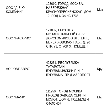
123610, ГОРОД МОСКВА,
ООО "Д Б Ю
НАБЕРЕЖНАЯ
Микро
КОМПАНИ"
КРАСНОПРЕСНЕНСКАЯ, ДОМ
12, ПОД 6 ОФИС 1735
121059, Г.МОСКВА,
МУНИЦИПАЛЬНЫЙ ОКРУГ
ООО "РАСАРИО"
ДОРОГОМИЛОВО ВН.ТЕР.Г.,
Малое
БЕРЕЖКОВСКАЯ НАБ., Д. 20
СТР. 73, ЭТАЖ 3, ПОМЕЩ. I
423231, РЕСПУБЛИКА
ТАТАРСТАН,
АО "ЮВТ АЭРО"
Крупн
БУГУЛЬМИНСКИЙ Р-Н, Г.
БУГУЛЬМА, ПР-Д АЭРОПОРТ
111250, ГОРОД МОСКВА,
ПРОЕЗД ЗАВОДА СЕРП И
ООО "МАЯК"
Малое
МОЛОТ, ДОМ 6, ПОДЪЕЗД 4
ОФИС 407