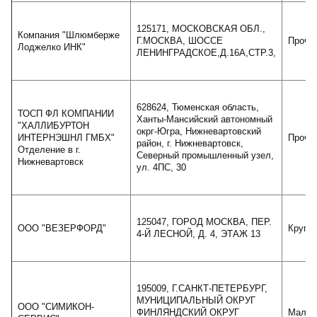
125171, МОСКОВСКАЯ ОБЛ.,
Компания "Шлюмберже
Г.МОСКВА, ШОССЕ
Проче
Лоджелко ИНК"
ЛЕНИНГРАДСКОЕ,Д.16А,СТР.3,
628624, Тюменская область,
ТОСП ФЛ КОМПАНИИ
Ханты-Мансийский автономный
"ХАЛЛИБУРТОН
окрг-Югра, Нижневартовский
ИНТЕРНЭШНЛ ГМБХ"
Проче
район, г. Нижневартовск,
Отделение в г.
Северный промышленный узел,
Нижневартовск
ул. 4ПС, 30
125047, ГОРОД МОСКВА, ПЕР.
ООО "ВЕЗЕРФОРД"
Крупн
4-Й ЛЕСНОЙ, Д. 4, ЭТАЖ 13
195009, Г.САНКТ-ПЕТЕРБУРГ,
МУНИЦИПАЛЬНЫЙ ОКРУГ
ООО "СИМИКОН-
ФИНЛЯНДСКИЙ ОКРУГ
Малое