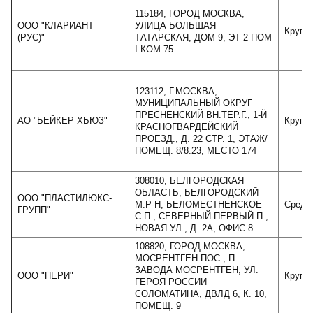
115184, ГОРОД МОСКВА,
ООО "КЛАРИАНТ
УЛИЦА БОЛЬШАЯ
Крупн
(РУС)"
ТАТАРСКАЯ, ДОМ 9, ЭТ 2 ПОМ
I КОМ 75
123112, Г.МОСКВА,
МУНИЦИПАЛЬНЫЙ ОКРУГ
ПРЕСНЕНСКИЙ ВН.ТЕР.Г., 1-Й
АО "БЕЙКЕР ХЬЮЗ"
Крупн
КРАСНОГВАРДЕЙСКИЙ
ПРОЕЗД., Д. 22 СТР. 1, ЭТАЖ/
ПОМЕЩ. 8/8.23, МЕСТО 174
308010, БЕЛГОРОДСКАЯ
ОБЛАСТЬ, БЕЛГОРОДСКИЙ
ООО "ПЛАСТИЛЮКС-
М.Р-Н, БЕЛОМЕСТНЕНСКОЕ
Средн
ГРУПП"
С.П., СЕВЕРНЫЙ-ПЕРВЫЙ П.,
НОВАЯ УЛ., Д. 2А, ОФИС 8
108820, ГОРОД МОСКВА,
МОСРЕНТГЕН ПОС., П
ЗАВОДА МОСРЕНТГЕН, УЛ.
ООО "ПЕРИ"
Крупн
ГЕРОЯ РОССИИ
СОЛОМАТИНА, ДВЛД 6, К. 10,
ПОМЕЩ. 9