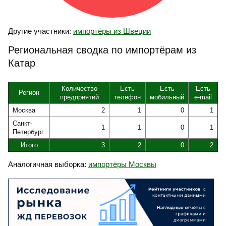
Другие участники:
импортёры из Швеции
Региональная сводка по импортёрам из
Катар
Количество
Есть
Есть
Есть
Регион
предприятий
телефон
мобильный
e-mail
Москва
2
1
0
1
Санкт-
1
1
0
1
Петербург
Итого
3
2
0
2
Аналогичная выборка:
импортёры Москвы