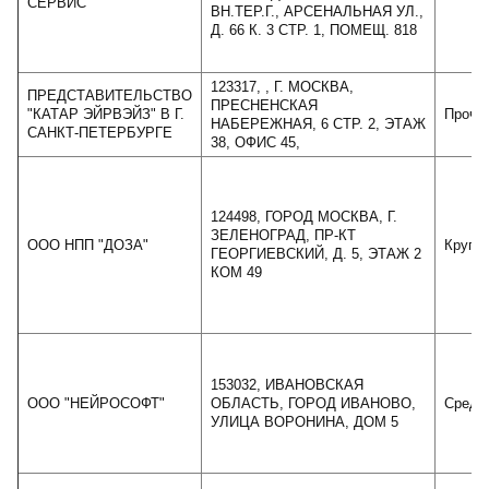
СЕРВИС"
ВН.ТЕР.Г., АРСЕНАЛЬНАЯ УЛ.,
Д. 66 К. 3 СТР. 1, ПОМЕЩ. 818
123317, , Г. МОСКВА,
ПРЕДСТАВИТЕЛЬСТВО
ПРЕСНЕНСКАЯ
"КАТАР ЭЙРВЭЙЗ" В Г.
Проче
НАБЕРЕЖНАЯ, 6 СТР. 2, ЭТАЖ
САНКТ-ПЕТЕРБУРГЕ
38, ОФИС 45,
124498, ГОРОД МОСКВА, Г.
ЗЕЛЕНОГРАД, ПР-КТ
ООО НПП "ДОЗА"
Крупн
ГЕОРГИЕВСКИЙ, Д. 5, ЭТАЖ 2
КОМ 49
153032, ИВАНОВСКАЯ
ООО "НЕЙРОСОФТ"
ОБЛАСТЬ, ГОРОД ИВАНОВО,
Средн
УЛИЦА ВОРОНИНА, ДОМ 5