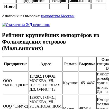
предприятий
телефон
мобильный
mail
Итого
Аналогичная выборка:
импортёры Москвы
Рейтинг крупнейших импортёров из
Фолклендских островов
(Мальвинских)
Осн
Предприятие
Адрес
Размер
Выручка
специа
В
Импор
117292, ГОРОД
ракооб
ООО
МОСКВА, УЛ.
Крупное
16514487
муки и
"МОРЕОДОР"
ПРОФСОЮЗНАЯ,
из них 
Д.3, ОФИС 412
Дании
123007, ГОРОД
Импор
МОСКВА, УЛ.
моллюс
ООО "СИФУД
РОЗАНОВА, ДОМ
Малое
497414
муки и