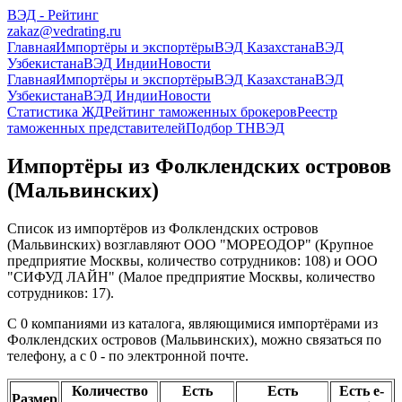
ВЭД - Рейтинг
zakaz@vedrating.ru
Главная
Импортёры и экспортёры
ВЭД Казахстана
ВЭД
Узбекистана
ВЭД Индии
Новости
Главная
Импортёры и экспортёры
ВЭД Казахстана
ВЭД
Узбекистана
ВЭД Индии
Новости
Статистика ЖД
Рейтинг таможенных брокеров
Реестр
таможенных представителей
Подбор ТНВЭД
Импортёры из Фолклендских островов
(Мальвинских)
Список из импортёров из Фолклендских островов
(Мальвинских) возглавляют ООО "МОРЕОДОР" (Крупное
предприятие Москвы, количество сотрудников: 108) и ООО
"СИФУД ЛАЙН" (Малое предприятие Москвы, количество
сотрудников: 17).
С 0 компаниями из каталога, являющимися импортёрами из
Фолклендских островов (Мальвинских), можно связаться по
телефону, а с 0 - по электронной почте.
Количество
Есть
Есть
Есть e-
Размер