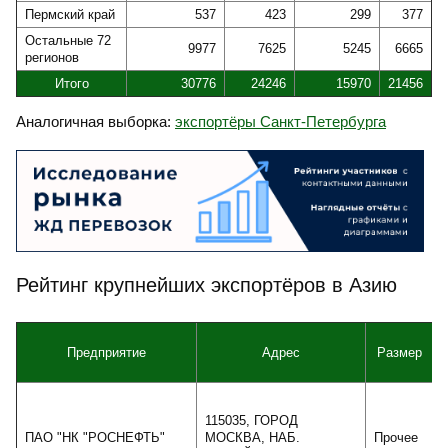
Пермский край
537
423
299
377
Остальные 72
9977
7625
5245
6665
регионов
Итого
30776
24246
15970
21456
Аналогичная выборка:
экспортёры Санкт-Петербурга
Рейтинг крупнейших экспортёров в Азию
Предприятие
Адрес
Размер
115035, ГОРОД
ПАО "НК "РОСНЕФТЬ"
МОСКВА, НАБ.
Прочее