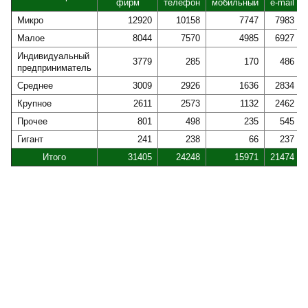
фирм
телефон
мобильный
e-mail
Микро
12920
10158
7747
7983
Малое
8044
7570
4985
6927
Индивидуальный
3779
285
170
486
предприниматель
Среднее
3009
2926
1636
2834
Крупное
2611
2573
1132
2462
Прочее
801
498
235
545
Гигант
241
238
66
237
Итого
31405
24248
15971
21474