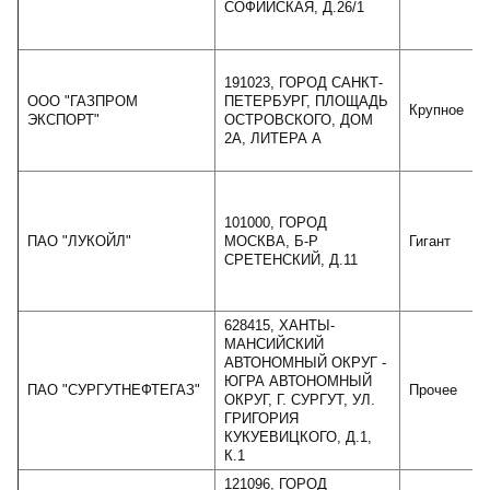
СОФИЙСКАЯ, Д.26/1
191023, ГОРОД САНКТ-
ООО "ГАЗПРОМ
ПЕТЕРБУРГ, ПЛОЩАДЬ
Крупное
ЭКСПОРТ"
ОСТРОВСКОГО, ДОМ
2А, ЛИТЕРА А
101000, ГОРОД
ПАО "ЛУКОЙЛ"
МОСКВА, Б-Р
Гигант
2
СРЕТЕНСКИЙ, Д.11
628415, ХАНТЫ-
МАНСИЙСКИЙ
АВТОНОМНЫЙ ОКРУГ -
ЮГРА АВТОНОМНЫЙ
ПАО "СУРГУТНЕФТЕГАЗ"
Прочее
ОКРУГ, Г. СУРГУТ, УЛ.
ГРИГОРИЯ
КУКУЕВИЦКОГО, Д.1,
К.1
121096, ГОРОД