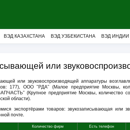
ВЭД КАЗАХСТАНА
ВЭД УЗБЕКИСТАНА
ВЭД ИНДИИ
исывающей или звуковоспроизв
ывающей или звуковоспроизводящей аппаратуры возглав
иков: 177), ООО "РДА" (Малое предприятие Москвы, ко
АЗАПЧАСТЬ" (Крупное предприятие Москвы, количество 
кой области).
мися экспортёрами товаров: звукозаписывающая или з
нной почте.
Количество фирм
Есть телефон