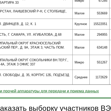
Микро
67285
ВАРТИРА 33
АРСТАН, ЛАИШЕВСКИЙ Р-Н, С СТОЛБИЩЕ,
Малое
553669
 ДВИНЦЕВ, Д. 12, К. 1
Крупное
15522051
ТЬ, Г. САМАРА, УЛ. АГИБАЛОВА, Д.68
Малое
294955
ИЦИПАЛЬНЫЙ ОКРУГ КРАСНОСЕЛЬСКИЙ
ЬСКИЙ ПЕР., Д. 9А, ЭТАЖ 3, ЧАСТЬ ПОМ.
Малое
634148
ЦИПАЛЬНЫЙ ОКРУГ СОКОЛЬНИКИ ВН.ТЕР.Г.,
Микро
551267
4А, ЭТАЖ 3 ОФИС 337
Л. СВОБОДЫ, Д. 35, КОРПУС 12Б, ПОДЪЕЗД
Среднее
1172629
и прочей аппаратуры для передачи и приема данных
аказать выборку участников В