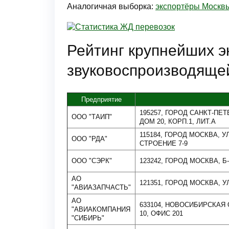
Аналогичная выборка:
экспортёры Москв
Рейтинг крупнейших 
звуковоспроизводяще
Предприятие
195257, ГОРОД САНКТ-ПЕ
ООО "ТАИП"
ДОМ 20, КОРП.1, ЛИТ.А
115184, ГОРОД МОСКВА, 
ООО "РДА"
СТРОЕНИЕ 7-9
ООО "СЭРК"
123242, ГОРОД МОСКВА, Б-
АО
121351, ГОРОД МОСКВА, 
"АВИАЗАПЧАСТЬ"
АО
633104, НОВОСИБИРСКАЯ О
"АВИАКОМПАНИЯ
10, ОФИС 201
"СИБИРЬ"