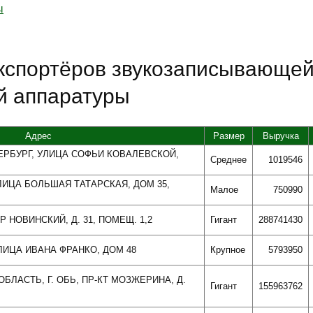
ы
экспортёров звукозаписывающей
й аппаратуры
Адрес
Размер
Выручка
ТЕРБУРГ, УЛИЦА СОФЬИ КОВАЛЕВСКОЙ,
Среднее
1019546
УЛИЦА БОЛЬШАЯ ТАТАРСКАЯ, ДОМ 35,
Малое
750990
Р НОВИНСКИЙ, Д. 31, ПОМЕЩ. 1,2
Гигант
288741430
УЛИЦА ИВАНА ФРАНКО, ДОМ 48
Крупное
5793950
БЛАСТЬ, Г. ОБЬ, ПР-КТ МОЗЖЕРИНА, Д.
Гигант
155963762