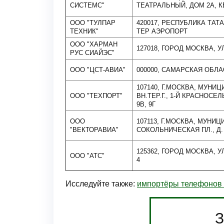
СИСТЕМС"
ТЕАТРАЛЬНЫЙ, ДОМ 2А, К
ООО "ТУЛПАР
420017, РЕСПУБЛИКА ТАТ
ТЕХНИК"
ТЕР АЭРОПОРТ
ООО "ХАРМАН
127018, ГОРОД МОСКВА, УЛ.
РУС СИАЙЭС"
ООО "ЦСТ-АВИА"
000000, САМАРСКАЯ ОБЛАС
107140, Г.МОСКВА, МУН
ООО "ТЕХПОРТ"
ВН.ТЕР.Г., 1-Й КРАСНОСЕЛ
9В, 9Г
ООО
107113, Г.МОСКВА, МУНИ
"ВЕКТОРАВИА"
СОКОЛЬНИЧЕСКАЯ ПЛ., Д. 
125362, ГОРОД МОСКВА, У
ООО "АТС"
4
Исследуйте также:
импортёры телефонов 
З