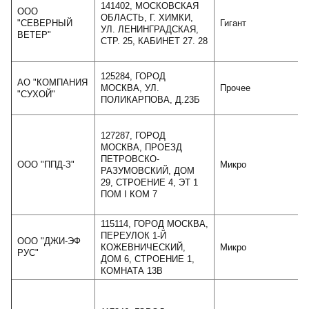
141402, МОСКОВСКАЯ
ООО
ОБЛАСТЬ, Г. ХИМКИ,
"СЕВЕРНЫЙ
Гигант
УЛ. ЛЕНИНГРАДСКАЯ,
ВЕТЕР"
СТР. 25, КАБИНЕТ 27. 28
125284, ГОРОД
АО "КОМПАНИЯ
МОСКВА, УЛ.
Прочее
"СУХОЙ"
ПОЛИКАРПОВА, Д.23Б
127287, ГОРОД
МОСКВА, ПРОЕЗД
ПЕТРОВСКО-
ООО "ППД-З"
Микро
РАЗУМОВСКИЙ, ДОМ
29, СТРОЕНИЕ 4, ЭТ 1
ПОМ I КОМ 7
115114, ГОРОД МОСКВА,
ПЕРЕУЛОК 1-Й
ООО "ДЖИ-ЭФ
КОЖЕВНИЧЕСКИЙ,
Микро
РУС"
ДОМ 6, СТРОЕНИЕ 1,
КОМНАТА 13В