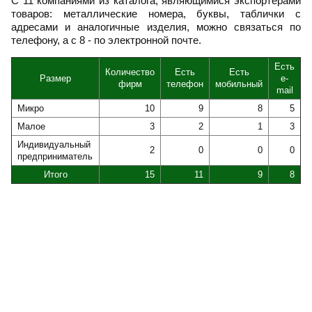
С 11 компаниями из каталога, являющимися экспортёрами
товаров: металлические номера, буквы, таблички с
адресами и аналогичные изделия, можно связаться по
телефону, а с 8 - по электронной почте.
Есть
Количество
Есть
Есть
Размер
e-
фирм
телефон
мобильный
mail
Микро
10
9
8
5
Малое
3
2
1
3
Индивидуальный
2
0
0
0
предприниматель
Итого
15
11
9
8