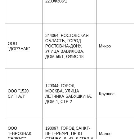
22,ОФ308/1
344064, РОСТОВСКАЯ
ОБЛАСТЬ, ГОРОД
ООО
РОСТОВ-НА-ДОНУ,
Микро
"ДОРЗНАК"
УЛИЦА ВАВИЛОВА,
ДОМ 59/1, ОФИС 18
129344, ГОРОД
ООО "1520
МОСКВА, УЛИЦА
Крупное
СИГНАЛ"
ЛЁТЧИКА БАБУШКИНА,
ДОМ 1, СТР 2
ООО
198097, ГОРОД САНКТ-
"ЕВРОЗНАК
ПЕТЕРБУРГ, ПР-КТ
Малое
СЕРВИС"
СТАЧЕК, Д. 47, ЛИТЕР У