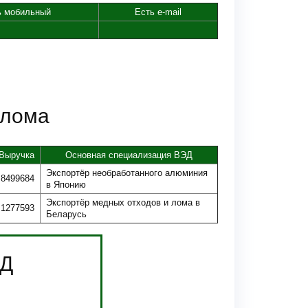
ь мобильный
Есть e-mail
 лома
Выручка
Основная специализация ВЭД
Экспортёр необработанного алюминия
8499684
в Японию
Экспортёр медных отходов и лома в
1277593
Беларусь
ЭД