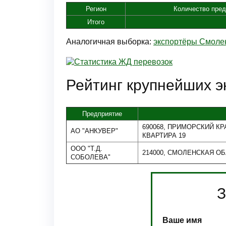
Регион
Количество пред
Итого
Аналогичная выборка:
экспортёры Смоле
Рейтинг крупнейших э
Предприятие
690068, ПРИМОРСКИЙ КР
АО "АНКУВЕР"
КВАРТИРА 19
ООО "Т.Д.
214000, СМОЛЕНСКАЯ ОБЛ
СОБОЛЕВА"
З
Ваше имя