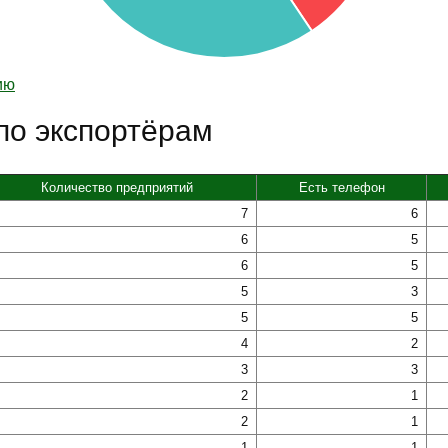
ию
по экспортёрам
Количество предприятий
Есть телефон
7
6
6
5
6
5
5
3
5
5
4
2
3
3
2
1
2
1
1
1