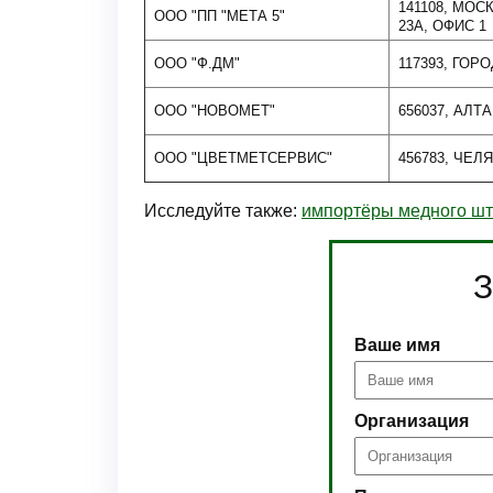
141108, МОС
ООО "ПП "МЕТА 5"
23А, ОФИС 1
ООО "Ф.ДМ"
117393, ГОР
ООО "НОВОМЕТ"
656037, АЛТ
ООО "ЦВЕТМЕТСЕРВИС"
456783, ЧЕЛ
Исследуйте также:
импортёры медного шт
З
Ваше имя
Организация