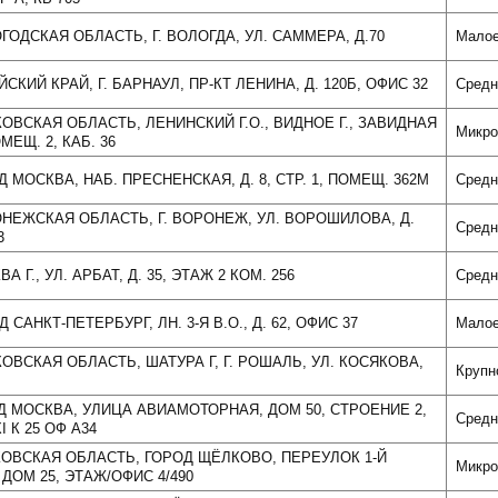
ОГОДСКАЯ ОБЛАСТЬ, Г. ВОЛОГДА, УЛ. САММЕРА, Д.70
Мало
ЙСКИЙ КРАЙ, Г. БАРНАУЛ, ПР-КТ ЛЕНИНА, Д. 120Б, ОФИС 32
Средн
КОВСКАЯ ОБЛАСТЬ, ЛЕНИНСКИЙ Г.О., ВИДНОЕ Г., ЗАВИДНАЯ
Микро
ОМЕЩ. 2, КАБ. 36
ОД МОСКВА, НАБ. ПРЕСНЕНСКАЯ, Д. 8, СТР. 1, ПОМЕЩ. 362М
Средн
ОНЕЖСКАЯ ОБЛАСТЬ, Г. ВОРОНЕЖ, УЛ. ВОРОШИЛОВА, Д.
Средн
3
ВА Г., УЛ. АРБАТ, Д. 35, ЭТАЖ 2 КОМ. 256
Средн
Д САНКТ-ПЕТЕРБУРГ, ЛН. 3-Я В.О., Д. 62, ОФИС 37
Мало
КОВСКАЯ ОБЛАСТЬ, ШАТУРА Г, Г. РОШАЛЬ, УЛ. КОСЯКОВА,
Крупн
ОД МОСКВА, УЛИЦА АВИАМОТОРНАЯ, ДОМ 50, СТРОЕНИЕ 2,
Средн
I К 25 ОФ А34
СКОВСКАЯ ОБЛАСТЬ, ГОРОД ЩЁЛКОВО, ПЕРЕУЛОК 1-Й
Микро
ДОМ 25, ЭТАЖ/ОФИС 4/490