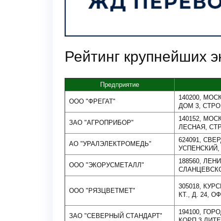
Рейтинг крупнейших э
Предприятие
140200, МО
ООО "ФРЕГАТ"
ДОМ 3, СТРО
140152, МОС
ЗАО "АГРОПРИБОР"
ЛЕСНАЯ, СТР
624091, СВЕ
АО "УРАЛЭЛЕКТРОМЕДЬ"
УСПЕНСКИЙ, 
188560, ЛЕН
ООО "ЭКОРУСМЕТАЛЛ"
СЛАНЦЕВСКОЕ
305018, КУР
ООО "РЯЗЦВЕТМЕТ"
КТ., Д. 24, О
194100, ГОР
ЗАО "СЕВЕРНЫЙ СТАНДАРТ"
КОРП 3 ЛИТЕ