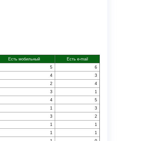
Есть мобильный
Есть e-mail
5
6
4
3
2
4
3
1
4
5
1
3
3
2
1
1
1
1
1
0