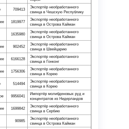
Экспортёр необработанного
е
709413
свинца в Чешскую Республику
Экспортёр необработанного
ее
1819977
свинца в Острова Кайман
Экспортёр необработанного
1635980
свинца в Острова Кайман
Экспортёр необработанного
ее
902452
свинца в Швейцарию
Экспортёр необработанного
ее
6166128
свинца в Гонконг
Экспортёр необработанного
ее
1756306
свинца в Корею
Экспортёр необработанного
е
514494
свинца в Корею
Импортёр молибденовых руд и
ое
9956041
концентратов из Нидерландов
Экспортёр необработанного
ее
1699842
свинца в Сербию
Экспортёр необработанного
90985
свинца в Острова Кайман