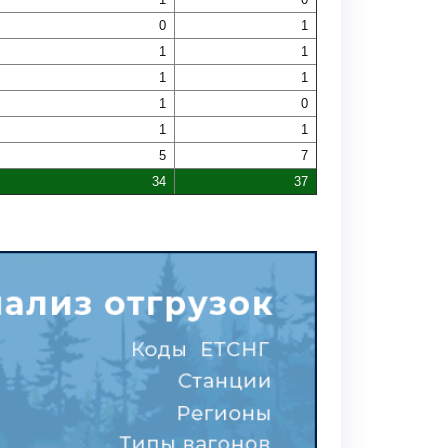
0
1
1
1
1
1
1
0
1
1
5
7
34
37