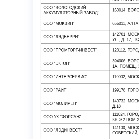
ООО "ВОЛОГОДСКИЙ
160014, ВОЛ
АККУМУЛЯТОРНЫЙ ЗАВОД"
ООО "МОКВИН"
656011, АЛТА
142701, МОС
ООО "ЛЭДБЕРРИ"
УЛ., Д. 17, П
ООО "ПРОМТОРГ-ИНВЕСТ"
123112, ГОР
394006, ВОР
ООО "ЭКТОН"
1А, ПОМЕЩ. 
ООО "ИНТЕРСЕРВИС"
119002, МОСК
ООО "РАИГ"
199178, ГОРО
140732, МОС
ООО "МОЛИРЕН"
Д.18
111024, ГОР
ООО УК "ФОРСАЖ"
КВ Э 2 ПОМ X
141100, МО
ООО "ЛЭДИНВЕСТ"
СОВЕТСКИЙ, 