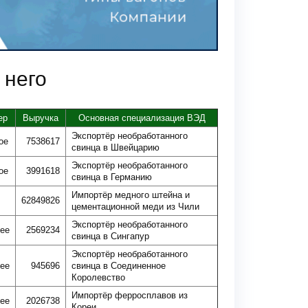
 него
ер
Выручка
Основная специализация ВЭД
Экспортёр необработанного
ое
7538617
свинца в Швейцарию
Экспортёр необработанного
ое
3991618
свинца в Германию
Импортёр медного штейна и
62849826
цементационной меди из Чили
Экспортёр необработанного
ее
2569234
свинца в Сингапур
Экспортёр необработанного
ее
945696
свинца в Соединенное
Королевство
Импортёр ферросплавов из
ее
2026738
Кореи