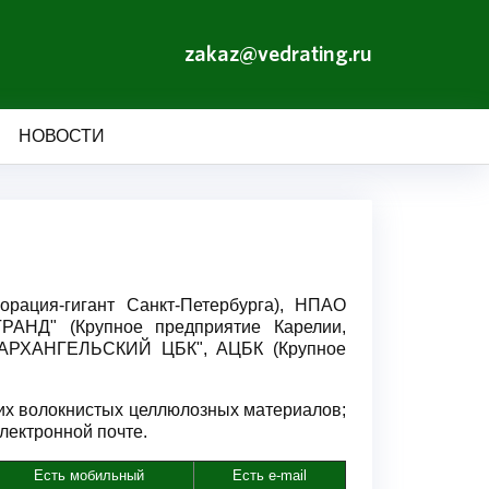
zakaz@vedrating.ru
НОВОСТИ
рация-гигант Санкт-Петербурга), НПАО
АНД" (Крупное предприятие Карелии,
О "АРХАНГЕЛЬСКИЙ ЦБК", АЦБК (Крупное
гих волокнистых целлюлозных материалов;
электронной почте.
Есть мобильный
Есть e-mail