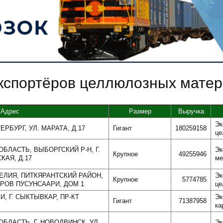
экспортёров целлюлозных мате
Адрес
Размер
Выручка
Эк
ЕРБУРГ, УЛ. МАРАТА, Д.17
Гигант
180259158
це
ОБЛАСТЬ, ВЫБОРГСКИЙ Р-Н, Г.
Эк
Крупное
49255946
КАЯ, Д.17
ме
РЕЛИЯ, ПИТКЯРАНТСКИЙ РАЙОН,
Эк
Крупное
5774785
РОВ ПУСУНСААРИ, ДОМ 1
це
И, Г. СЫКТЫВКАР, ПР-КТ
Эк
Гигант
71387958
ка
ОБЛАСТЬ, Г. НОВОДВИНСК, УЛ.
Эк