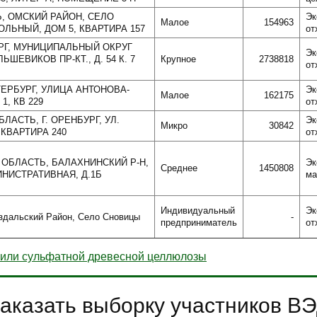
Ь, ОМСКИЙ РАЙОН, СЕЛО
Эк
Малое
154963
ЛЬНЫЙ, ДОМ 5, КВАРТИРА 157
от
БУРГ, МУНИЦИПАЛЬНЫЙ ОКРУГ
Эк
ЬШЕВИКОВ ПР-КТ., Д. 54 К. 7
Крупное
2738818
от
ТЕРБУРГ, УЛИЦА АНТОНОВА-
Эк
Малое
162175
1, КВ 229
от
ЛАСТЬ, Г. ОРЕНБУРГ, УЛ.
Эк
Микро
30842
 КВАРТИРА 240
от
 ОБЛАСТЬ, БАЛАХНИНСКИЙ Р-Н,
Эк
Среднее
1450808
ИНИСТРАТИВНАЯ, Д.1Б
ма
Индивидуальный
Эк
здальский Район, Село Сновицы
-
предприниматель
от
 или сульфатной древесной целлюлозы
аказать выборку участников В