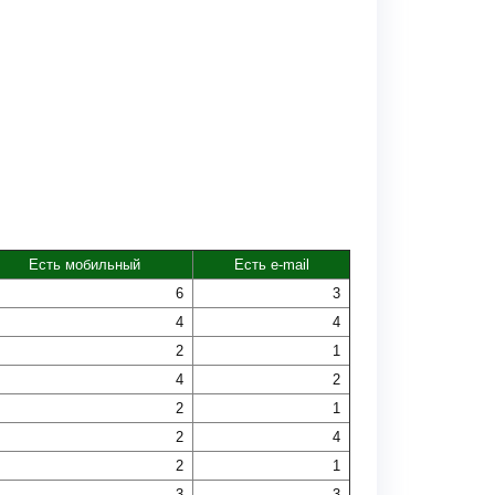
Есть мобильный
Есть e-mail
6
3
4
4
2
1
4
2
2
1
2
4
2
1
3
3