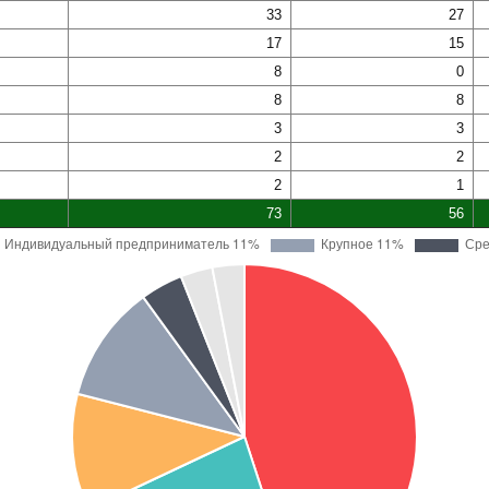
33
27
17
15
8
0
8
8
3
3
2
2
2
1
73
56