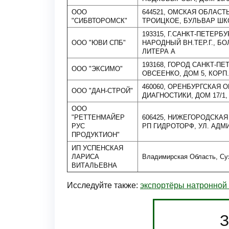
ООО
644521, ОМСКАЯ ОБЛАСТ
"СИБВТОРОМСК"
ТРОИЦКОЕ, БУЛЬВАР ШКО
193315, Г.САНКТ-ПЕТЕР
ООО "ЮВИ СПБ"
НАРОДНЫЙ ВН.ТЕР.Г., БОЛ
ЛИТЕРА А
193168, ГОРОД САНКТ-ПЕ
ООО "ЭКСИМО"
ОВСЕЕНКО, ДОМ 5, КОРП. 
460060, ОРЕНБУРГСКАЯ ОБ
ООО "ДАН-СТРОЙ"
ДИАГНОСТИКИ, ДОМ 17/1,
ООО
"РЕТТЕНМАЙЕР
606425, НИЖЕГОРОДСКАЯ
РУС
РП ГИДРОТОРФ, УЛ. АДМ
ПРОДУКТИОН"
ИП УСПЕНСКАЯ
ЛАРИСА
Владимирская Область, Су
ВИТАЛЬЕВНА
Исследуйте также:
экспортёры натронной
З