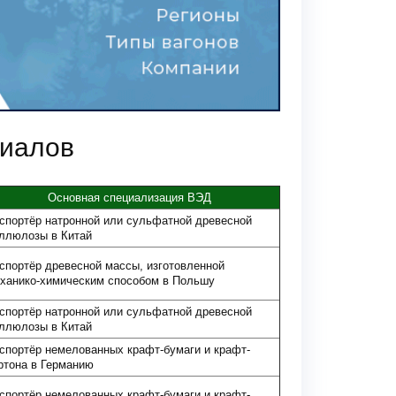
риалов
Основная специализация ВЭД
спортёр натронной или сульфатной древесной
ллюлозы в Китай
спортёр древесной массы, изготовленной
ханико-химическим способом в Польшу
спортёр натронной или сульфатной древесной
ллюлозы в Китай
спортёр немелованных крафт-бумаги и крафт-
ртона в Германию
спортёр немелованных крафт-бумаги и крафт-