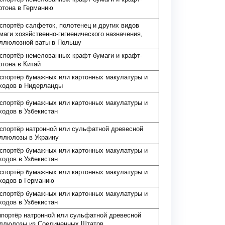
ртона в Германию
спортёр салфеток, полотенец и других видов
маги хозяйственно-гигиенического назначения,
ллюлозной ваты в Польшу
спортёр немелованных крафт-бумаги и крафт-
ртона в Китай
спортёр бумажных или картонных макулатуры и
ходов в Нидерланды
спортёр бумажных или картонных макулатуры и
ходов в Узбекистан
спортёр натронной или сульфатной древесной
ллюлозы в Украину
спортёр бумажных или картонных макулатуры и
ходов в Узбекистан
спортёр бумажных или картонных макулатуры и
ходов в Германию
спортёр бумажных или картонных макулатуры и
ходов в Узбекистан
портёр натронной или сульфатной древесной
ллюлозы из Соединенных Штатов