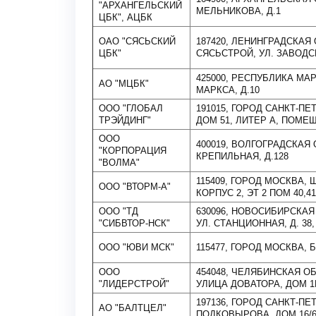
"АРХАНГЕЛЬСКИЙ
МЕЛЬНИКОВА, Д.1
ЦБК", АЦБК
ОАО "СЯСЬСКИЙ
187420, ЛЕНИНГРАДСКАЯ 
ЦБК"
СЯСЬСТРОЙ, УЛ. ЗАВОДСК
425000, РЕСПУБЛИКА МАР
АО "МЦБК"
МАРКСА, Д.10
ООО "ГЛОБАЛ
191015, ГОРОД САНКТ-П
ТРЭЙДИНГ"
ДОМ 51, ЛИТЕР А, ПОМЕЩ
ООО
400019, ВОЛГОГРАДСКАЯ 
"КОРПОРАЦИЯ
КРЕПИЛЬНАЯ, Д.128
"ВОЛМА"
115409, ГОРОД МОСКВА,
ООО "ВТОРМ-А"
КОРПУС 2, ЭТ 2 ПОМ 40,41
ООО "ТД
630096, НОВОСИБИРСКАЯ
"СИБВТОР-НСК"
УЛ. СТАНЦИОННАЯ, Д. 38, 
ООО "ЮВИ МСК"
115477, ГОРОД МОСКВА, Б
ООО
454048, ЧЕЛЯБИНСКАЯ О
"ЛИДЕРСТРОЙ"
УЛИЦА ДОВАТОРА, ДОМ 1
197136, ГОРОД САНКТ-ПЕ
АО "БАЛТЦЕЛ"
ПОДКОВЫРОВА, ДОМ 16/6