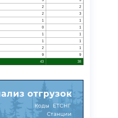
2
2
2
3
1
1
0
1
1
1
1
1
2
1
9
9
43
38