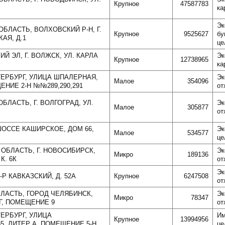
Крупное
47587783
ка
Эк
ОБЛАСТЬ, ВОЛХОВСКИЙ Р-Н, Г.
Крупное
9525627
бу
АЯ, Д.1
це
ИЙ ЭЛ, Г. ВОЛЖСК, УЛ. КАРЛА
Эк
Крупное
12738965
ка
ЕТЕРБУРГ, УЛИЦА ШПАЛЕРНАЯ,
Эк
Малое
354096
ЕНИЕ 2-Н №№289,290,291
от
ОБЛАСТЬ, Г. ВОЛГОГРАД, УЛ.
Эк
Малое
305877
от
 ШОССЕ КАШИРСКОЕ, ДОМ 66,
Эк
Малое
534577
це
 ОБЛАСТЬ, Г. НОВОСИБИРСК,
Эк
Микро
189136
К. 6К
от
Эк
-Р КАВКАЗСКИЙ, Д. 52А
Крупное
6247508
от
БЛАСТЬ, ГОРОД ЧЕЛЯБИНСК,
Эк
Микро
78347
Г, ПОМЕЩЕНИЕ 9
от
ТЕРБУРГ, УЛИЦА
Им
Крупное
13994956
5, ЛИТЕР А, ПОМЕЩЕНИЕ 5-Н
це