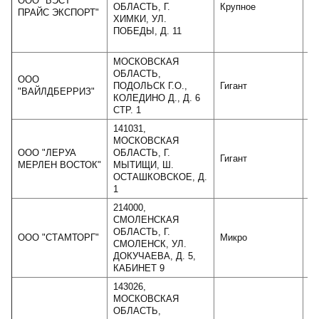
ООО "БЭСТ
ОБЛАСТЬ, Г.
Крупное
1
ПРАЙС ЭКСПОРТ"
ХИМКИ, УЛ.
ПОБЕДЫ, Д. 11
МОСКОВСКАЯ
ОБЛАСТЬ,
ООО
ПОДОЛЬСК Г.О.,
Гигант
22
"ВАЙЛДБЕРРИЗ"
КОЛЕДИНО Д., Д. 6
СТР. 1
141031,
МОСКОВСКАЯ
ООО "ЛЕРУА
ОБЛАСТЬ, Г.
Гигант
45
МЕРЛЕН ВОСТОК"
МЫТИЩИ, Ш.
ОСТАШКОВСКОЕ, Д.
1
214000,
СМОЛЕНСКАЯ
ОБЛАСТЬ, Г.
ООО "СТАМТОРГ"
Микро
СМОЛЕНСК, УЛ.
ДОКУЧАЕВА, Д. 5,
КАБИНЕТ 9
143026,
МОСКОВСКАЯ
ОБЛАСТЬ,