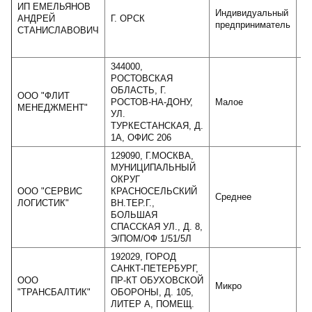
ИП ЕМЕЛЬЯНОВ
Индивидуальный
АНДРЕЙ
Г. ОРСК
предприниматель
СТАНИСЛАВОВИЧ
344000,
РОСТОВСКАЯ
ОБЛАСТЬ, Г.
ООО "ФЛИТ
РОСТОВ-НА-ДОНУ,
Малое
МЕНЕДЖМЕНТ"
УЛ.
ТУРКЕСТАНСКАЯ, Д.
1А, ОФИС 206
129090, Г.МОСКВА,
МУНИЦИПАЛЬНЫЙ
ОКРУГ
ООО "СЕРВИС
КРАСНОСЕЛЬСКИЙ
Среднее
ЛОГИСТИК"
ВН.ТЕР.Г.,
БОЛЬШАЯ
СПАССКАЯ УЛ., Д. 8,
Э/ПОМ/ОФ 1/51/5Л
192029, ГОРОД
САНКТ-ПЕТЕРБУРГ,
ООО
ПР-КТ ОБУХОВСКОЙ
Микро
"ТРАНСБАЛТИК"
ОБОРОНЫ, Д. 105,
ЛИТЕР А, ПОМЕЩ.