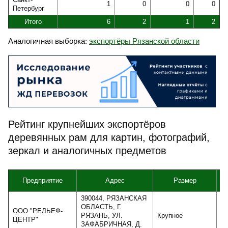
1
0
0
0
Петербург
Итого
6
2
1
2
Аналогичная выборка:
экспортёры Рязанской области
Рейтинг крупнейших экспортёров
деревянных рам для картин, фотографий,
зеркал и аналогичных предметов
Предприятие
Адрес
Размер
В
390044, РЯЗАНСКАЯ
ОБЛАСТЬ, Г.
ООО "РЕЛЬЕФ-
РЯЗАНЬ, УЛ.
Крупное
2
ЦЕНТР"
ЗАФАБРИЧНАЯ, Д.