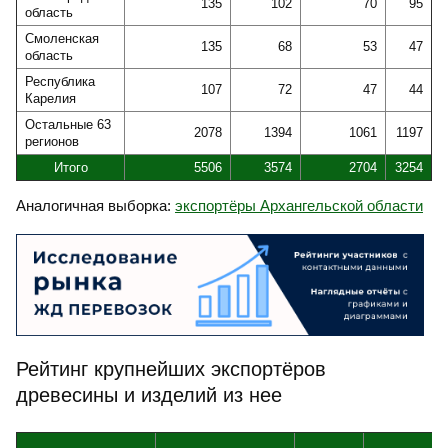
135
102
70
95
область
Смоленская
135
68
53
47
область
Республика
107
72
47
44
Карелия
Остальные 63
2078
1394
1061
1197
регионов
Итого
5506
3574
2704
3254
Аналогичная выборка:
экспортёры Архангельской области
Рейтинг крупнейших экспортёров
древесины и изделий из нее