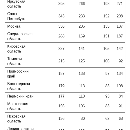
Иркутская
395
266
198
271
область
Санкт-
343
233
152
208
Петербург
Москва
336
206
135
187
Свердловская
288
169
151
187
область
Кировская
237
141
105
142
область
Томская
215
125
106
92
область
Приморский
187
138
97
134
край
Вологодская
179
113
83
108
область
Пермский край
177
110
93
84
Московская
156
106
83
91
область
Псковская
136
80
62
68
область
Ленинградская