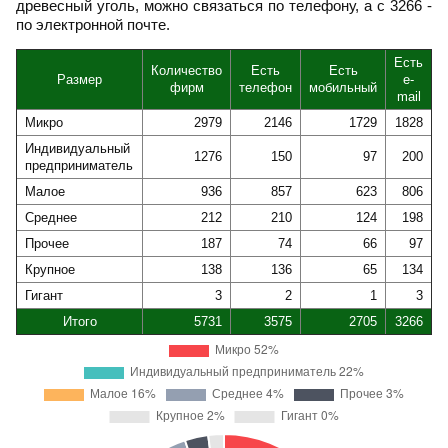
древесный уголь, можно связаться по телефону, а с 3266 -
по электронной почте.
Есть
Количество
Есть
Есть
Размер
e-
фирм
телефон
мобильный
mail
Микро
2979
2146
1729
1828
Индивидуальный
1276
150
97
200
предприниматель
Малое
936
857
623
806
Среднее
212
210
124
198
Прочее
187
74
66
97
Крупное
138
136
65
134
Гигант
3
2
1
3
Итого
5731
3575
2705
3266