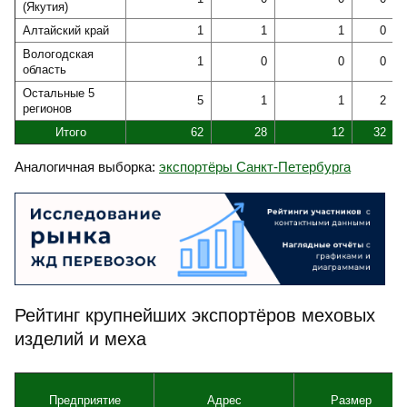
(Якутия)
Алтайский край
1
1
1
0
Вологодская
1
0
0
0
область
Остальные 5
5
1
1
2
регионов
Итого
62
28
12
32
Аналогичная выборка:
экспортёры Санкт-Петербурга
Рейтинг крупнейших экспортёров меховых
изделий и меха
Предприятие
Адрес
Размер