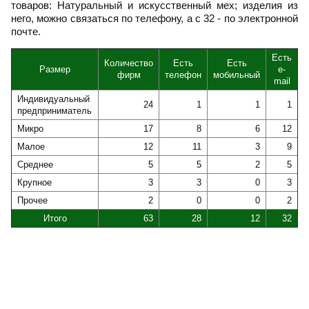
товаров: Натуральный и искусственный мех; изделия из
него, можно связаться по телефону, а с 32 - по электронной
почте.
Есть
Количество
Есть
Есть
Размер
e-
фирм
телефон
мобильный
mail
Индивидуальный
24
1
1
1
предприниматель
Микро
17
8
6
12
Малое
12
11
3
9
Среднее
5
5
2
5
Крупное
3
3
0
3
Прочее
2
0
0
2
Итого
63
28
12
32