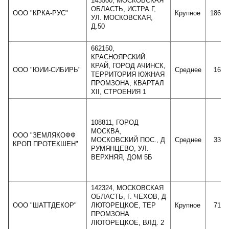
143500, МОСКОВСКАЯ
ОБЛАСТЬ, ИСТРА Г,
ООО "КРКА-РУС"
Крупное
18674
УЛ. МОСКОВСКАЯ,
Д.50
662150,
КРАСНОЯРСКИЙ
КРАЙ, ГОРОД АЧИНСК,
ООО "ЮИИ-СИБИРЬ"
Среднее
1661
ТЕРРИТОРИЯ ЮЖНАЯ
ПРОМЗОНА, КВАРТАЛ
XII, СТРОЕНИЯ 1
108811, ГОРОД
МОСКВА,
ООО "ЗЕМЛЯКОФФ
МОСКОВСКИЙ ПОС., Д
Среднее
3362
КРОП ПРОТЕКШЕН"
РУМЯНЦЕВО, УЛ.
ВЕРХНЯЯ, ДОМ 5Б
142324, МОСКОВСКАЯ
ОБЛАСТЬ, Г. ЧЕХОВ, Д
ООО "ШАТТДЕКОР"
ЛЮТОРЕЦКОЕ, ТЕР
Крупное
7168
ПРОМЗОНА
ЛЮТОРЕЦКОЕ, ВЛД. 2