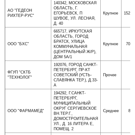
140342, МОСКОВСКАЯ
ОБЛАСТЬ, Г.
АО "ГЕДЕОН
ЕГОРЬЕВСК, П
Крупное
15204
РИХТЕР-РУС"
ШУВОЕ, УЛ. ЛЕСНАЯ,
Д. 40
665717, ИРКУТСКАЯ
ОБЛАСТЬ, ГОРОД
БРАТСК, УЛИЦА
ООО "БХС"
Крупное
7002
КОММУНАЛЬНАЯ
(ЦЕНТРАЛЬНЫЙ Ж/Р),
ДОМ 5А/1
192076, ГОРОД САНКТ-
ПЕТЕРБУРГ, ПР-КТ
ФГУП "СКТБ
СОВЕТСКИЙ (УСТЬ-
Прочее
"ТЕХНОЛОГ"
СЛАВЯНКА ТЕР.), Д.33-
А
194292, Г.САНКТ-
ПЕТЕРБУРГ,
МУНИЦИПАЛЬНЫЙ
ОКРУГ СЕРГИЕВСКОЕ
ООО "ФАРМАМЕД"
Среднее
899
ВН.ТЕР.Г.,
ДОМОСТРОИТЕЛЬНАЯ
УЛ., Д. 16 ЛИТЕРА Е,
ПОМЕЩ. 2