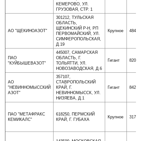
КЕМЕРОВО, УЛ.
ГРУЗОВАЯ, СТР. 1
301212, ТУЛЬСКАЯ
ОБЛАСТЬ,
ЩЕКИНСКИЙ Р-Н, РП
АО "ЩЕКИНОАЗОТ"
Крупное
48417
ПЕРВОМАЙСКИЙ, УЛ.
СИМФЕРОПОЛЬСКАЯ,
Д.19
445007, САМАРСКАЯ
ПАО
ОБЛАСТЬ, Г.
Гигант
82014
"КУЙБЫШЕВАЗОТ"
ТОЛЬЯТТИ, УЛ.
НОВОЗАВОДСКАЯ, Д.6
357107,
АО
СТАВРОПОЛЬСКИЙ
"НЕВИННОМЫССКИЙ
КРАЙ, Г.
Гигант
84217
АЗОТ"
НЕВИННОМЫССК, УЛ.
НИЗЯЕВА, Д.1
ПАО "МЕТАФРАКС
618250, ПЕРМСКИЙ
Крупное
31708
КЕМИКАЛС"
КРАЙ, Г. ГУБАХА