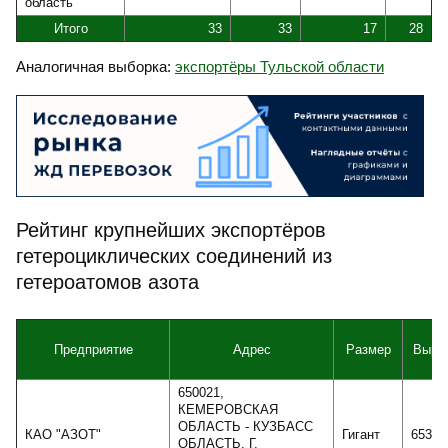
область
Итого
33
33
17
28
Аналогичная выборка:
экспортёры Тульской области
Рейтинг крупнейших экспортёров
гетероциклических соединений из
гетероатомов азота
Предприятие
Адрес
Размер
Выру
650021,
КЕМЕРОВСКАЯ
ОБЛАСТЬ - КУЗБАСС
КАО "АЗОТ"
Гигант
65384
ОБЛАСТЬ, Г.