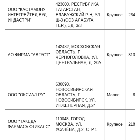
423600, РЕСПУБЛИКА
ООО "КАСТАМОНУ
ТАТАРСТАН,
ИНТЕГРЕЙТЕД ВУД
ЕЛАБУЖСКИЙ Р-Н, УЛ.
Крупное
26487
ИНДАСТРИ"
Ш-3 (ОЭЗ АЛАБУГА
ТЕР.), ЗД. 3/3
142432, МОСКОВСКАЯ
ОБЛАСТЬ, Г.
АО ФИРМА "АВГУСТ"
Крупное
31021
ЧЕРНОГОЛОВКА, УЛ.
ЦЕНТРАЛЬНАЯ, Д. 20А
630090,
НОВОСИБИРСКАЯ
ООО "ОКСИАЛ.РУ"
ОБЛАСТЬ, Г.
Малое
685
НОВОСИБИРСК, УЛ.
ИНЖЕНЕРНАЯ, Д.24
119048, ГОРОД
ООО "ТАКЕДА
МОСКВА, УЛ.
Крупное
21881
ФАРМАСЬЮТИКАЛС"
УСАЧЁВА, Д.2, СТР.1