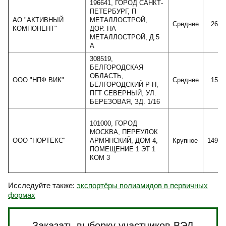
196641, ГОРОД САНКТ-
ПЕТЕРБУРГ, П
АО "АКТИВНЫЙ
МЕТАЛЛОСТРОЙ,
Среднее
2640
КОМПОНЕНТ"
ДОР. НА
МЕТАЛЛОСТРОЙ, Д.5
А
308519,
БЕЛГОРОДСКАЯ
ОБЛАСТЬ,
ООО "НПФ ВИК"
Среднее
1568
БЕЛГОРОДСКИЙ Р-Н,
ПГТ СЕВЕРНЫЙ, УЛ.
БЕРЕЗОВАЯ, ЗД. 1/16
101000, ГОРОД
МОСКВА, ПЕРЕУЛОК
ООО "НОРТЕКС"
АРМЯНСКИЙ, ДОМ 4,
Крупное
14929
ПОМЕЩЕНИЕ 1 ЭТ 1
КОМ 3
Исследуйте также:
экспортёры полиамидов в первичных
формах
Заказать выборку участников ВЭД