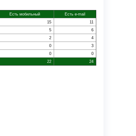
Есть мобильный
Есть e-mail
15
11
5
6
2
4
0
3
0
0
22
24