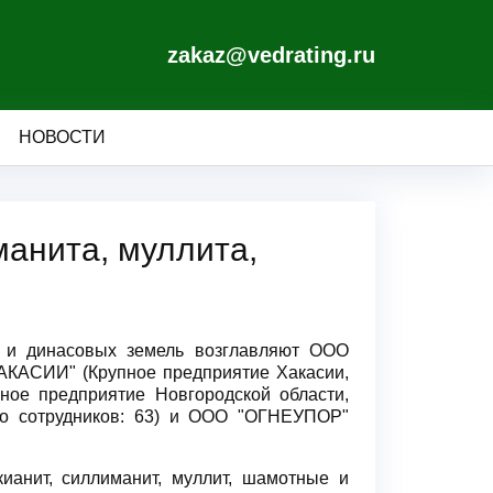
zakaz@vedrating.ru
НОВОСТИ
манита, муллита,
ых и динасовых земель возглавляют ООО
АКАСИИ" (Крупное предприятие Хакасии,
е предприятие Новгородской области,
тво сотрудников: 63) и ООО "ОГНЕУПОР"
ианит, силлиманит, муллит, шамотные и