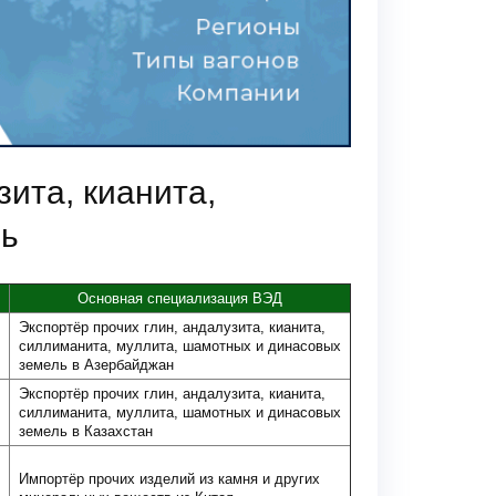
ита, кианита,
ль
Основная специализация ВЭД
Экспортёр прочих глин, андалузита, кианита,
силлиманита, муллита, шамотных и динасовых
земель в Азербайджан
Экспортёр прочих глин, андалузита, кианита,
силлиманита, муллита, шамотных и динасовых
земель в Казахстан
Импортёр прочих изделий из камня и других