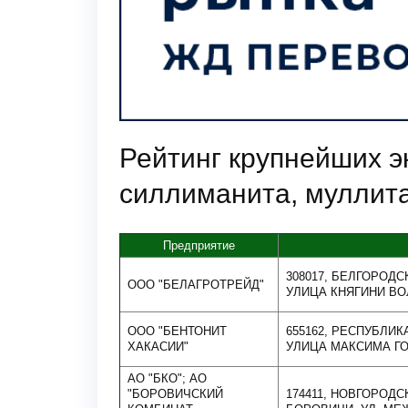
Рейтинг крупнейших эк
силлиманита, муллит
Предприятие
308017, БЕЛГОРОДС
ООО "БЕЛАГРОТРЕЙД"
УЛИЦА КНЯГИНИ ВОЛ
ООО "БЕНТОНИТ
655162, РЕСПУБЛИК
ХАКАСИИ"
УЛИЦА МАКСИМА ГО
АО "БКО"; АО
"БОРОВИЧСКИЙ
174411, НОВГОРОДС