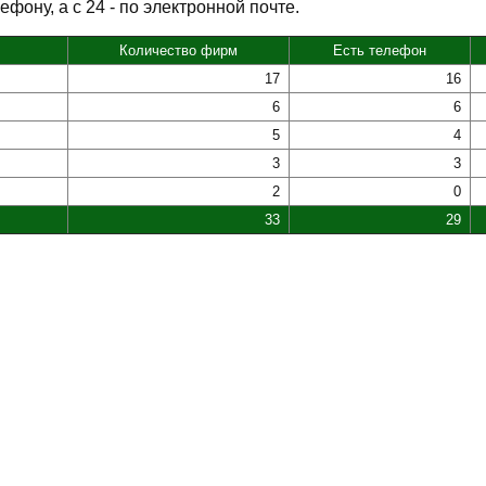
фону, а с 24 - по электронной почте.
Количество фирм
Есть телефон
17
16
6
6
5
4
3
3
2
0
33
29