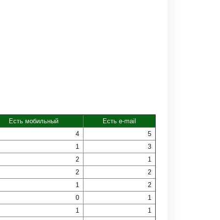
Есть мобильный
Есть e-mail
4
5
1
3
2
1
2
2
1
2
0
1
1
1