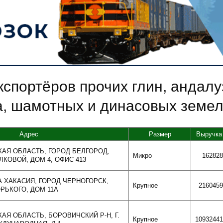
спортёров прочих глин, андалуз
а, шамотных и динасовых земе
Адрес
Размер
Выручка
КАЯ ОБЛАСТЬ, ГОРОД БЕЛГОРОД,
Микро
162828
КОВОЙ, ДОМ 4, ОФИС 413
А ХАКАСИЯ, ГОРОД ЧЕРНОГОРСК,
Крупное
2160459
РЬКОГО, ДОМ 11А
КАЯ ОБЛАСТЬ, БОРОВИЧСКИЙ Р-Н, Г.
Крупное
10932441