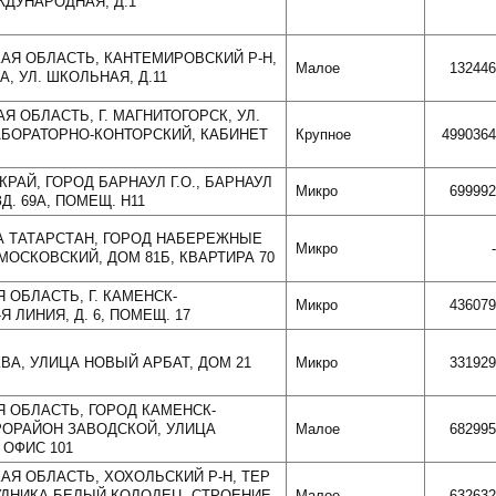
ЖДУНАРОДНАЯ, Д.1
КАЯ ОБЛАСТЬ, КАНТЕМИРОВСКИЙ Р-Н,
Малое
132446
, УЛ. ШКОЛЬНАЯ, Д.11
АЯ ОБЛАСТЬ, Г. МАГНИТОГОРСК, УЛ.
 ЛАБОРАТОРНО-КОНТОРСКИЙ, КАБИНЕТ
Крупное
4990364
 КРАЙ, ГОРОД БАРНАУЛ Г.О., БАРНАУЛ
Микро
699992
ЗД. 69А, ПОМЕЩ. Н11
КА ТАТАРСТАН, ГОРОД НАБЕРЕЖНЫЕ
Микро
-
МОСКОВСКИЙ, ДОМ 81Б, КВАРТИРА 70
Я ОБЛАСТЬ, Г. КАМЕНСК-
Микро
436079
Я ЛИНИЯ, Д. 6, ПОМЕЩ. 17
КВА, УЛИЦА НОВЫЙ АРБАТ, ДОМ 21
Микро
331929
Я ОБЛАСТЬ, ГОРОД КАМЕНСК-
РОРАЙОН ЗАВОДСКОЙ, УЛИЦА
Малое
682995
 ОФИС 101
АЯ ОБЛАСТЬ, ХОХОЛЬСКИЙ Р-Н, ТЕР
ДНИКА БЕЛЫЙ КОЛОДЕЦ, СТРОЕНИЕ
Малое
632632