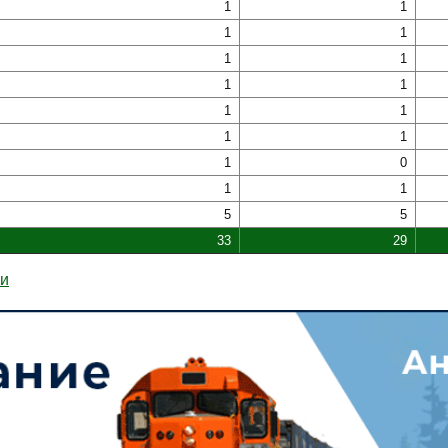
1
1
1
1
1
1
1
1
1
1
1
1
1
0
1
1
5
5
33
29
ии