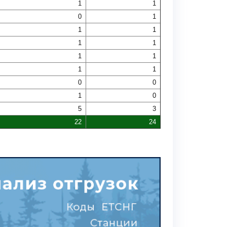
1
1
0
1
1
1
1
1
1
1
1
1
0
0
1
0
5
3
22
24