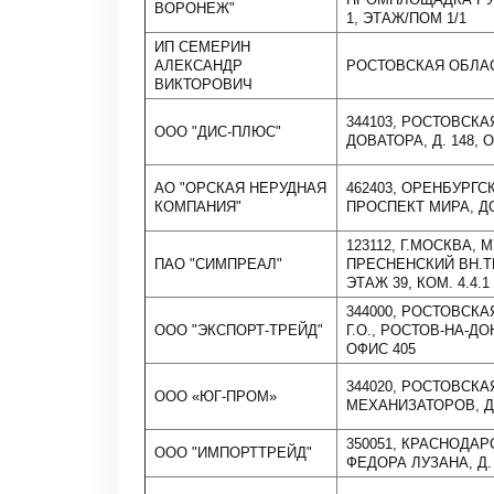
ВОРОНЕЖ"
1, ЭТАЖ/ПОМ 1/1
ИП СЕМЕРИН
АЛЕКСАНДР
РОСТОВСКАЯ ОБЛАС
ВИКТОРОВИЧ
344103, РОСТОВСКАЯ
ООО "ДИС-ПЛЮС"
ДОВАТОРА, Д. 148, О
АО "ОРСКАЯ НЕРУДНАЯ
462403, ОРЕНБУРГС
КОМПАНИЯ"
ПРОСПЕКТ МИРА, ДО
123112, Г.МОСКВА,
ПАО "СИМПРЕАЛ"
ПРЕСНЕНСКИЙ ВН.ТЕР
ЭТАЖ 39, КОМ. 4.4.1
344000, РОСТОВСКА
ООО "ЭКСПОРТ-ТРЕЙД"
Г.О., РОСТОВ-НА-ДОН
ОФИС 405
344020, РОСТОВСКАЯ
ООО «ЮГ-ПРОМ»
МЕХАНИЗАТОРОВ, Д. 
350051, КРАСНОДАРС
ООО "ИМПОРТТРЕЙД"
ФЕДОРА ЛУЗАНА, Д. 