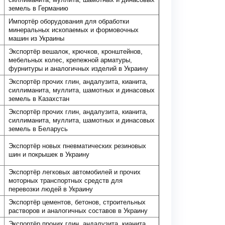
земель в Германию
Импортёр оборудования для обработки
минеральных ископаемых и формовочных
машин из Украины
Экспортёр вешалок, крючков, кронштейнов,
мебельных колес, крепежной арматуры,
фурнитуры и аналогичных изделий в Украину
Экспортёр прочих глин, андалузита, кианита,
силлиманита, муллита, шамотных и динасовых
земель в Казахстан
Экспортёр прочих глин, андалузита, кианита,
силлиманита, муллита, шамотных и динасовых
земель в Беларусь
Экспортёр новых пневматических резиновых
шин и покрышек в Украину
Экспортёр легковых автомобилей и прочих
моторных транспортных средств для
перевозки людей в Украину
Экспортёр цементов, бетонов, строительных
растворов и аналогичных составов в Украину
Экспортёр прочих глин, андалузита, кианита,