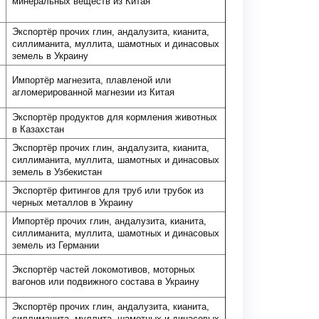
минеральных веществ из Китая
Экспортёр прочих глин, андалузита, кианита,
силлиманита, муллита, шамотных и динасовых
земель в Украину
Импортёр магнезита, плавленой или
агломерированной магнезии из Китая
Экспортёр продуктов для кормления животных
в Казахстан
Экспортёр прочих глин, андалузита, кианита,
силлиманита, муллита, шамотных и динасовых
земель в Узбекистан
Экспортёр фитингов для труб или трубок из
черных металлов в Украину
Импортёр прочих глин, андалузита, кианита,
силлиманита, муллита, шамотных и динасовых
земель из Германии
Экспортёр частей локомотивов, моторных
вагонов или подвижного состава в Украину
Экспортёр прочих глин, андалузита, кианита,
силлиманита, муллита, шамотных и динасовых