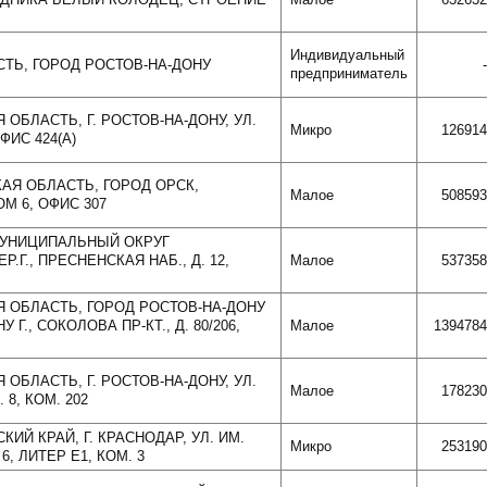
Индивидуальный
ТЬ, ГОРОД РОСТОВ-НА-ДОНУ
-
предприниматель
 ОБЛАСТЬ, Г. РОСТОВ-НА-ДОНУ, УЛ.
Микро
126914
ФИС 424(А)
КАЯ ОБЛАСТЬ, ГОРОД ОРСК,
Малое
508593
М 6, ОФИС 307
 МУНИЦИПАЛЬНЫЙ ОКРУГ
.Г., ПРЕСНЕНСКАЯ НАБ., Д. 12,
Малое
537358
Я ОБЛАСТЬ, ГОРОД РОСТОВ-НА-ДОНУ
У Г., СОКОЛОВА ПР-КТ., Д. 80/206,
Малое
1394784
 ОБЛАСТЬ, Г. РОСТОВ-НА-ДОНУ, УЛ.
Малое
178230
8, КОМ. 202
КИЙ КРАЙ, Г. КРАСНОДАР, УЛ. ИМ.
Микро
253190
6, ЛИТЕР Е1, КОМ. 3