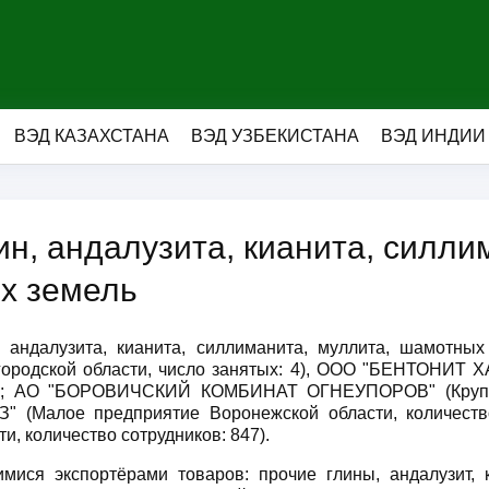
ВЭД КАЗАХСТАНА
ВЭД УЗБЕКИСТАНА
ВЭД ИНДИИ
ин, андалузита, кианита, силли
х земель
, андалузита, кианита, силлиманита, муллита, шамотн
родской области, число занятых: 4), ООО "БЕНТОНИТ Х
БКО"; АО "БОРОВИЧСКИЙ КОМБИНАТ ОГНЕУПОРОВ" (Крупно
ОЗ" (Малое предприятие Воронежской области, количес
и, количество сотрудников: 847).
мися экспортёрами товаров: прочие глины, андалузит, к