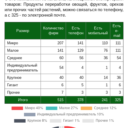
товаров: Продукты переработки овощей, фруктов, орехов
или прочих частей растений, можно связаться по телефону,
а с 325 - по электронной почте.
Есть
Количество
Есть
Есть
Размер
e-
фирм
телефон
мобильный
mail
Микро
207
141
110
111
Малое
141
129
76
111
Среднее
60
56
36
54
Индивидуальный
54
4
1
4
предприниматель
Крупное
40
40
14
36
Гигант
6
5
1
6
Прочее
7
3
3
3
Итого
515
378
241
325