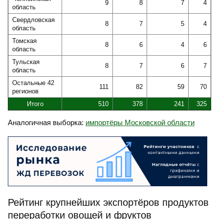
9
8
7
4
область
Свердловская
8
7
5
4
область
Томская
8
6
4
6
область
Тульская
8
7
6
7
область
Остальные 42
111
82
59
70
регионов
Итого
510
378
241
325
Аналогичная выборка:
импортёры Московской области
Рейтинг крупнейших экспортёров продуктов
переработки овощей и фруктов