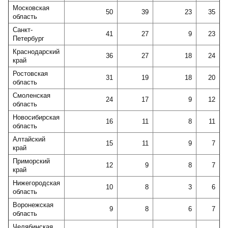
Московская
50
39
23
35
область
Санкт-
41
27
9
23
Петербург
Краснодарский
36
27
18
24
край
Ростовская
31
19
18
20
область
Смоленская
24
17
9
12
область
Новосибирская
16
11
8
11
область
Алтайский
15
11
9
7
край
Приморский
12
9
8
7
край
Нижегородская
10
8
3
6
область
Воронежская
9
8
6
7
область
Челябинская