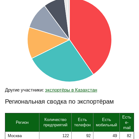
Другие участники:
экспортёры в Казахстан
Региональная сводка по экспортёрам
Есть
Количество
Есть
Есть
Регион
e-
предприятий
телефон
мобильный
mail
Москва
122
92
49
82