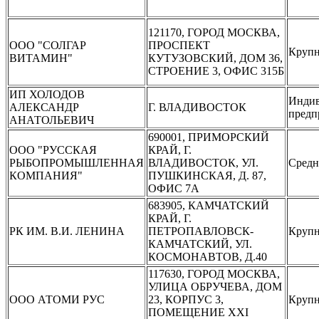
121170, ГОРОД МОСКВА,
ООО "СОЛГАР
ПРОСПЕКТ
Крупн
ВИТАМИН"
КУТУЗОВСКИЙ, ДОМ 36,
СТРОЕНИЕ 3, ОФИС 315Б
ИП ХОЛОДОВ
Инди
АЛЕКСАНДР
Г. ВЛАДИВОСТОК
предп
АНАТОЛЬЕВИЧ
690001, ПРИМОРСКИЙ
ООО "РУССКАЯ
КРАЙ, Г.
РЫБОПРОМЫШЛЕННАЯ
ВЛАДИВОСТОК, УЛ.
Средн
КОМПАНИЯ"
ПУШКИНСКАЯ, Д. 87,
ОФИС 7А
683905, КАМЧАТСКИЙ
КРАЙ, Г.
РК ИМ. В.И. ЛЕНИНА
ПЕТРОПАВЛОВСК-
Крупн
КАМЧАТСКИЙ, УЛ.
КОСМОНАВТОВ, Д.40
117630, ГОРОД МОСКВА,
УЛИЦА ОБРУЧЕВА, ДОМ
ООО АТОМИ РУС
23, КОРПУС 3,
Крупн
ПОМЕЩЕНИЕ XXI