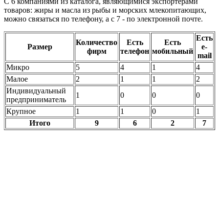
С 6 компаниями из каталога, являющимися экспортёрами
товаров: жиры и масла из рыбы и морских млекопитающих,
можно связаться по телефону, а с 7 - по электронной почте.
Есть
Количество
Есть
Есть
Размер
e-
фирм
телефон
мобильный
mail
Микро
5
4
1
4
Малое
2
1
1
2
Индивидуальный
1
0
0
0
предприниматель
Крупное
1
1
0
1
Итого
9
6
2
7