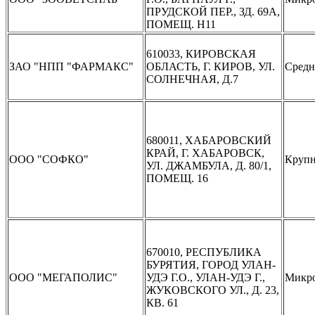
ПРУДСКОЙ ПЕР., ЗД. 69А,
ПОМЕЩ. Н11
610033, КИРОВСКАЯ
ЗАО "НПП "ФАРМАКС"
ОБЛАСТЬ, Г. КИРОВ, УЛ.
Средн
СОЛНЕЧНАЯ, Д.7
680011, ХАБАРОВСКИЙ
КРАЙ, Г. ХАБАРОВСК,
ООО "СОФКО"
Крупн
УЛ. ДЖАМБУЛА, Д. 80/1,
ПОМЕЩ. 16
670010, РЕСПУБЛИКА
БУРЯТИЯ, ГОРОД УЛАН-
ООО "МЕГАПОЛИС"
УДЭ Г.О., УЛАН-УДЭ Г.,
Микр
ЖУКОВСКОГО УЛ., Д. 23,
КВ. 61