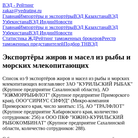
ВЭД - Рейтинг
zakaz@vedrating.ru
Главная
Импортёры и экспортёры
ВЭД Казахстана
ВЭД
Узбекистана
ВЭД Индии
Новости
Главная
Импортёры и экспортёры
ВЭД Казахстана
ВЭД
Узбекистана
ВЭД Индии
Новости
Статистика ЖД
Рейтинг таможенных брокеров
Реестр
таможенных представителей
Подбор ТНВЭД
Экспортёры жиров и масел из рыбы и
морских млекопитающих
Список из 9 экспортёров жиров и масел из рыбы и морских
млекопитающих возглавляют ЗАО "КУРИЛЬСКИЙ РЫБАК"
(Крупное предприятие Сахалинской области), АО
"ЮЖМОРРЫБФЛОТ" (Крупное предприятие Приморского
края), ООО"СИРИУС СИФУД" (Микро-компания
Приморского края, число занятых: 15), АО "ТРАЛФЛОТ"
(Крупное предприятие Хабаровского края, количество
сотрудников: 256) и ООО ПКФ "ЮЖНО-КУРИЛЬСКИЙ
РЫБОКОМБИНАТ" (Крупное предприятие Сахалинской
области, количество сотрудников: 288).