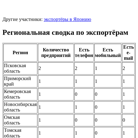
Другие участники:
экспортёры в Японию
Региональная сводка по экспортёрам
Есть
Количество
Есть
Есть
Регион
e-
предприятий
телефон
мобильный
mail
Псковская
2
2
1
2
область
Приморский
1
1
1
1
край
Кемеровская
1
0
0
1
область
Новосибирская
1
1
0
1
область
Омская
1
0
0
0
область
Томская
1
1
0
1
область