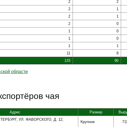
2
2
2
1
2
1
2
0
1
0
1
0
1
1
11
8
133
90
ской области
кспортёров чая
Адрес
Размер
Выру
ТЕРБУРГ, УЛ. ФАВОРСКОГО, Д. 12,
Крупное
71