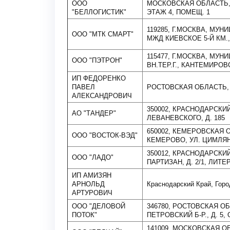
ООО
МОСКОВСКАЯ ОБЛАСТЬ, Л
"БЕЛЛОГИСТИК"
ЭТАЖ 4, ПОМЕЩ. 1
119285, Г.МОСКВА, МУН
ООО "МТК СМАРТ"
МЖД КИЕВСКОЕ 5-Й КМ., 
115477, Г.МОСКВА, МУ
ООО "ПЭТРОН"
ВН.ТЕР.Г., КАНТЕМИРОВСК
ИП ФЕДОРЕНКО
ПАВЕЛ
РОСТОВСКАЯ ОБЛАСТЬ,
АЛЕКСАНДРОВИЧ
350002, КРАСНОДАРСКИЙ 
АО "ТАНДЕР"
ЛЕВАНЕВСКОГО, Д. 185
650002, КЕМЕРОВСКАЯ О
ООО "ВОСТОК-ВЭД"
КЕМЕРОВО, УЛ. ЦИМЛЯН
350012, КРАСНОДАРСКИЙ
ООО "ЛАДО"
ПАРТИЗАН, Д. 2/1, ЛИТЕ
ИП АМИЗЯН
АРНОЛЬД
Краснодарский Край, Гор
АРТУРОВИЧ
ООО "ДЕЛОВОЙ
346780, РОСТОВСКАЯ ОБЛ
ПОТОК"
ПЕТРОВСКИЙ Б-Р., Д. 5,
141009, МОСКОВСКАЯ О