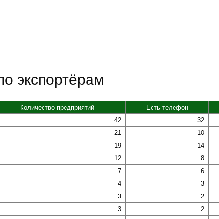
по экспортёрам
Количество предприятий
Есть телефон
42
32
21
10
19
14
12
8
7
6
4
3
3
2
3
2