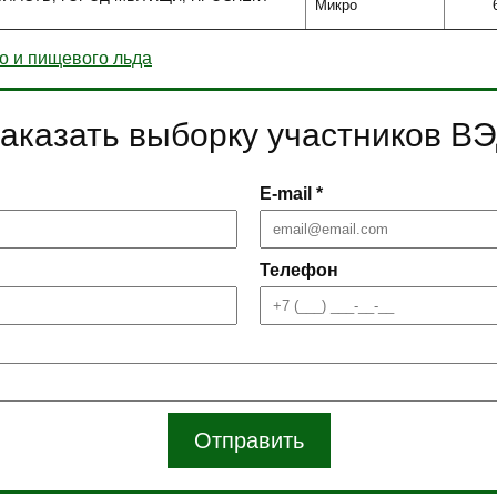
Микро
о и пищевого льда
аказать выборку участников В
E-mail *
Телефон
Отправить