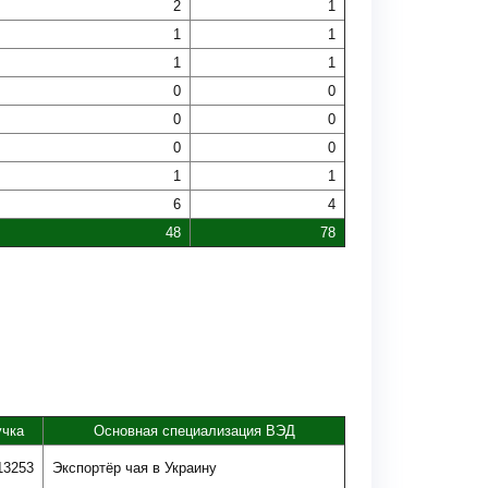
2
1
1
1
1
1
0
0
0
0
0
0
1
1
6
4
48
78
чка
Основная специализация ВЭД
13253
Экспортёр чая в Украину