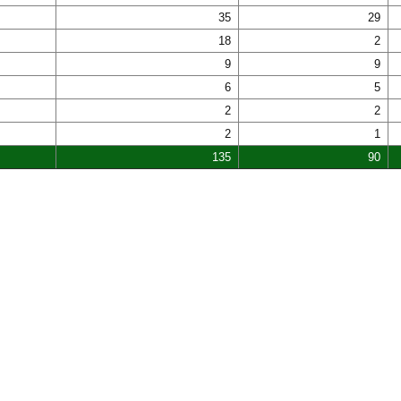
35
29
18
2
9
9
6
5
2
2
2
1
135
90