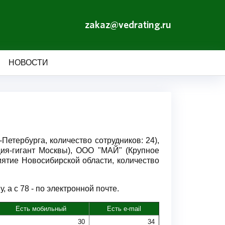
zakaz@vedrating.ru
НОВОСТИ
тербурга, количество сотрудников: 24),
я-гигант Москвы), ООО "МАЙ" (Крупное
ятие Новосибирской области, количество
 а с 78 - по электронной почте.
Есть мобильный
Есть e-mail
30
34