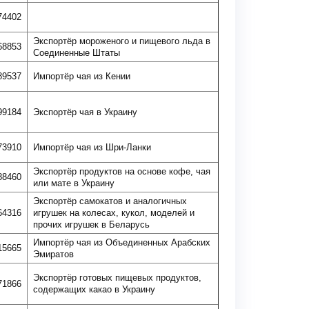
74402
Экспортёр мороженого и пищевого льда в
68853
Соединенные Штаты
89537
Импортёр чая из Кении
99184
Экспортёр чая в Украину
73910
Импортёр чая из Шри-Ланки
Экспортёр продуктов на основе кофе, чая
88460
или мате в Украину
Экспортёр самокатов и аналогичных
64316
игрушек на колесах, кукол, моделей и
прочих игрушек в Беларусь
Импортёр чая из Объединенных Арабских
15665
Эмиратов
Экспортёр готовых пищевых продуктов,
71866
содержащих какао в Украину