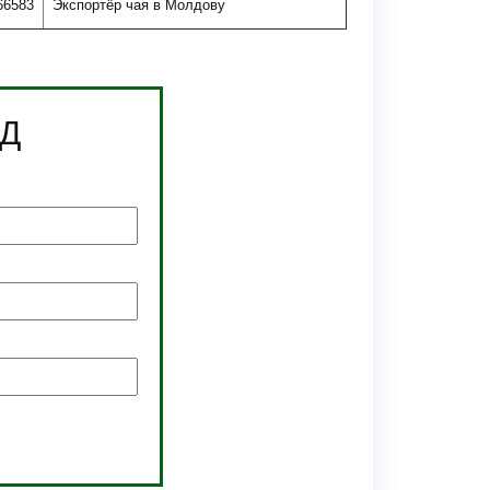
66583
Экспортёр чая в Молдову
ЭД