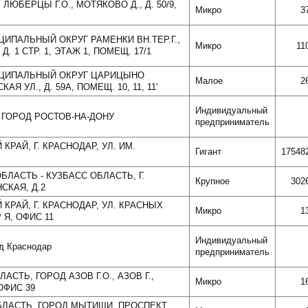
ЮБЕРЦЫ Г.О., МОТЯКОВО Д., Д. 50/9,
Микро
3
ИЦИПАЛЬНЫЙ ОКРУГ РАМЕНКИ ВН.ТЕР.Г.,
Микро
11
Д. 1 СТР. 1, ЭТАЖ 1, ПОМЕЩ. 17/1
НИЦИПАЛЬНЫЙ ОКРУГ ЦАРИЦЫНО
Малое
2
АЯ УЛ., Д. 59А, ПОМЕЩ. 10, 11, 11'
Индивидуальный
 ГОРОД РОСТОВ-НА-ДОНУ
предприниматель
КРАЙ, Г. КРАСНОДАР, УЛ. ИМ.
Гигант
17548
БЛАСТЬ - КУЗБАСС ОБЛАСТЬ, Г.
Крупное
302
СКАЯ, Д.2
 КРАЙ, Г. КРАСНОДАР, УЛ. КРАСНЫХ
Микро
1
Р Я, ОФИС 11
Индивидуальный
од Краснодар
предприниматель
АСТЬ, ГОРОД АЗОВ Г.О., АЗОВ Г.,
Микро
1
 ОФИС 39
БЛАСТЬ, ГОРОД МЫТИЩИ, ПРОСПЕКТ