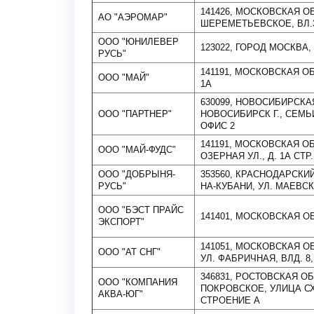
141426, МОСКОВСКАЯ ОБ
АО "АЭРОМАР"
ШЕРЕМЕТЬЕВСКОЕ, ВЛ.
ООО "ЮНИЛЕВЕР
123022, ГОРОД МОСКВА
РУСЬ"
141191, МОСКОВСКАЯ ОБ
ООО "МАЙ"
1А
630099, НОВОСИБИРСКА
ООО "ПАРТНЕР"
НОВОСИБИРСК Г., СЕМЬИ
ОФИС 2
141191, МОСКОВСКАЯ ОБ
ООО "МАЙ-ФУДС"
ОЗЕРНАЯ УЛ., Д. 1А СТР.
ООО "ДОБРЫНЯ-
353560, КРАСНОДАРСКИЙ
РУСЬ"
НА-КУБАНИ, УЛ. МАЕВСК
ООО "БЭСТ ПРАЙС
141401, МОСКОВСКАЯ ОБЛ
ЭКСПОРТ"
141051, МОСКОВСКАЯ О
ООО "АТ СНГ"
УЛ. ФАБРИЧНАЯ, ВЛД. 8,
346831, РОСТОВСКАЯ О
ООО "КОМПАНИЯ
ПОКРОВСКОЕ, УЛИЦА СХ
АКВА-ЮГ"
СТРОЕНИЕ А