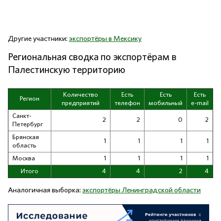
Другие участники:
экспортёры в Мексику
Региональная сводка по экспортёрам в
Палестинскую территорию
Количество
Есть
Есть
Есть
Регион
предприятий
телефон
мобильный
e-mail
Санкт-
2
2
0
2
Петербург
Брянская
1
1
1
1
область
Москва
1
1
1
1
Итого
4
4
2
4
Аналогичная выборка:
экспортёры Ленинградской области