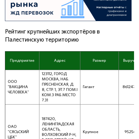
Рейтинг крупнейших экспортёров в
Палестинскую территорию
Предприятие
Адрес
Размер
Выручка
123112, ГОРОД
МОСКВА, НАБ.
ООО
ПРЕСНЕНСКАЯ, Д.
"ВАКЦИНА
Гигант
8612474
8, СТР. 1, ЭТ.7 ПОМ.I
ЧЕЛОВЕКА"
КОМ.3 РАБ.МЕСТО
7.31
187420,
ЛЕНИНГРАДСКАЯ
ОАО
ОБЛАСТЬ,
"СЯСЬСКИЙ
Крупное
952562
ВОЛХОВСКИЙ Р-Н,
ЦБК"