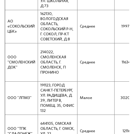
УЛ. ШКОЛЬНАЯ,
Д.73
162130,
ВОЛОГОДСКАЯ
АО
ОБЛАСТЬ,
«СОКОЛЬСКИЙ
Среднее
199737
СОКОЛЬСКИЙ Р-Н,
ЦБК»
Г. СОКОЛ, ПР-КТ
СОВЕТСКИЙ, Д.8
214022,
ООО
СМОЛЕНСКАЯ
"СМОЛЕНСКИЙ
ОБЛАСТЬ, Г.
Среднее
116347
ДОК"
СМОЛЕНСК, П
ПРОНИНО
191123, ГОРОД
САНКТ-ПЕТЕРБУРГ,
УЛ. РАДИЩЕВА, Д.
ООО "ЛПМЗ"
Малое
30204
39, ЛИТЕР В,
ПОМЕЩ. 35, ОФИС
132
644105, ОМСКАЯ
ООО "ТПК
ОБЛАСТЬ, Г. ОМСК,
Среднее
121164
"СЛАДОНЕЖ"
УЛ. 22