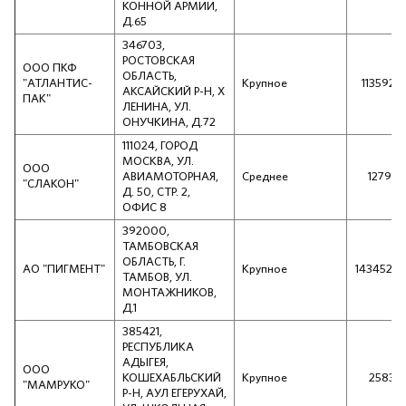
КОННОЙ АРМИИ,
Д.65
346703,
РОСТОВСКАЯ
ООО ПКФ
ОБЛАСТЬ,
"АТЛАНТИС-
Крупное
1135925
АКСАЙСКИЙ Р-Н, Х
ПАК"
ЛЕНИНА, УЛ.
ОНУЧКИНА, Д.72
111024, ГОРОД
МОСКВА, УЛ.
ООО
АВИАМОТОРНАЯ,
Среднее
127914
"СЛАКОН"
Д. 50, СТР. 2,
ОФИС 8
392000,
ТАМБОВСКАЯ
ОБЛАСТЬ, Г.
АО "ПИГМЕНТ"
Крупное
1434520
ТАМБОВ, УЛ.
МОНТАЖНИКОВ,
Д.1
385421,
РЕСПУБЛИКА
АДЫГЕЯ,
ООО
КОШЕХАБЛЬСКИЙ
Крупное
258311
"МАМРУКО"
Р-Н, АУЛ ЕГЕРУХАЙ,