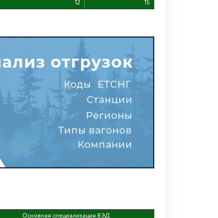
12
15
Основная специализация ВЭД