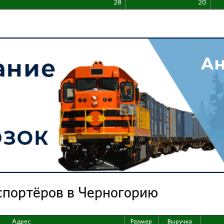
28
20
спортёров в Черногорию
Адрес
Размер
Выручка