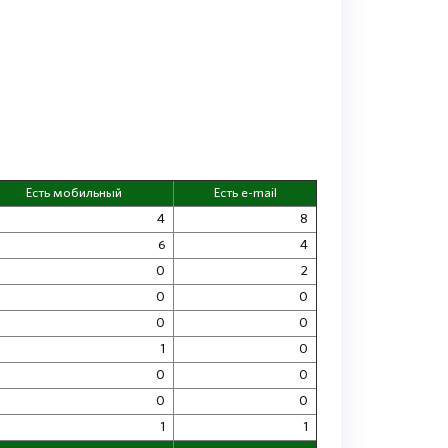
Есть мобильный
Есть e-mail
4
8
6
4
0
2
0
0
0
0
1
0
0
0
0
0
1
1