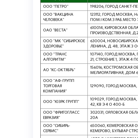
ООО "ПЕТРО"
198206, ГОРОД САНКТ-ПЕТ
ООО "ВАКЦИНА
123112, ГОРОД МОСКВА, НАБ
ЧЕЛОВЕКА"
ПОМ.I КОМ.3 РАБ.МЕСТО 7
610014, КИРОВСКАЯ ОБЛАС
ОАО "ВЕСТА"
ПРОИЗВОДСТВЕННАЯ, Д.
ООО "МК "СИБИРСКОЕ
630004, НОВОСИБИРСКАЯ
ЗДОРОВЬЕ"
ЛЕНИНА, Д. 48, ЭТАЖ 3 
ООО "ТРАНС
107140, ГОРОД МОСКВА,
АЛГОРИТМ"
21, СТРОЕНИЕ 1, ЭТАЖ 4 
156016, КОСТРОМСКАЯ О
АО "КС-ОКТЯБРЬ"
МЕЛИОРАТИВНАЯ, ДОМ 
ООО "АФ-ГРУПП
ТОРГОВАЯ
129090, ГОРОД МОСКВА
КОМПАНИЯ"
109029, ГОРОД МОСКВА,
ООО "ЮЗРК ГРУПП"
42, КВ Э 4 О 400-Б
ООО "ФРИГОГЛАСС
302031, ОРЛОВСКАЯ ОБЛА
ЕВРАЗИЯ"
20А
ООО "СИБИРЬ-
650060, КЕМЕРОВСКАЯ О
СЕРВИС"
КЕМЕРОВО, БУЛЬВАР СТРО