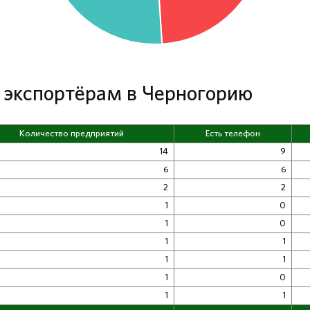
о экспортёрам в Черногорию
Количество предприятий
Есть телефон
14
9
6
6
2
2
1
0
1
0
1
1
1
1
1
0
1
1