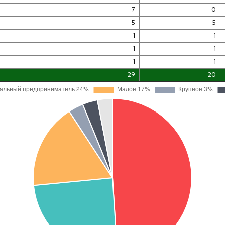
7
0
5
5
1
1
1
1
1
1
29
20