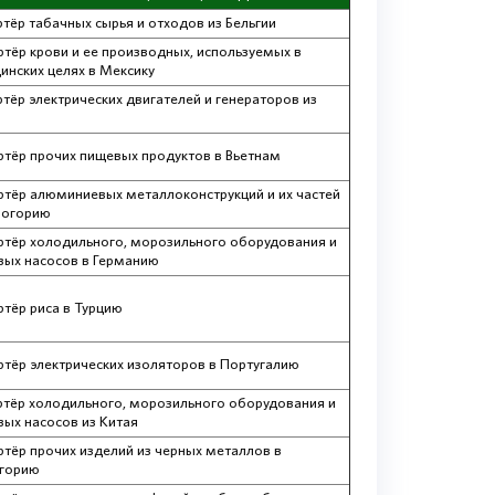
тёр табачных сырья и отходов из Бельгии
ртёр крови и ее производных, используемых в
инских целях в Мексику
тёр электрических двигателей и генераторов из
ртёр прочих пищевых продуктов в Вьетнам
ртёр алюминиевых металлоконструкций и их частей
ногорию
ртёр холодильного, морозильного оборудования и
вых насосов в Германию
ртёр риса в Турцию
ртёр электрических изоляторов в Португалию
тёр холодильного, морозильного оборудования и
вых насосов из Китая
ртёр прочих изделий из черных металлов в
горию