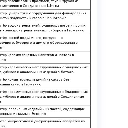
ртёр прочих полых профилей, труб и трубок из
х металлов в Соединенные Штаты
ртёр центрифуг и оборудования для фильтрования
чистки жидкостей и газов в Черногорию
ртёр водонагревателей, сушилок, утюгов и прочих
ых электронагревательных приборов в Германию
ртёр частей подъёмного, погрузочно-
узочного, бурового и другого оборудования в
шу
тёр крепких спиртных напитков и настоек в
нию
ртёр керамических неглазурованных облицовочных
к, кубиков и аналогичных изделий в Латвию
ртёр кондитерских изделий из сахара без
жания какао в Германию
ртёр керамических неглазурованных облицовочных
к, кубиков и аналогичных изделий в Соединенные
ы
ртёр ювелирных изделий и их частей, содержащих
ценные металлы в Эстонию
тёр микроскопов и дифракционных аппаратов из
нии