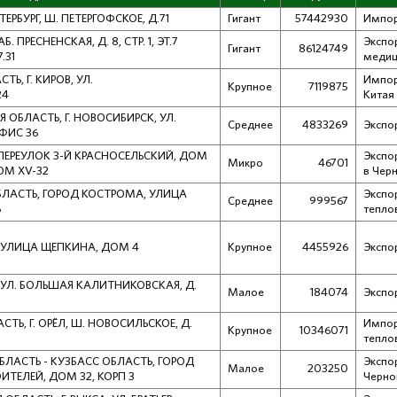
ЕРБУРГ, Ш. ПЕТЕРГОФСКОЕ, Д.71
Гигант
57442930
Импор
. ПРЕСНЕНСКАЯ, Д. 8, СТР. 1, ЭТ.7
Экспо
Гигант
86124749
.31
медиц
ТЬ, Г. КИРОВ, УЛ.
Импор
Крупное
7119875
24
Китая
 ОБЛАСТЬ, Г. НОВОСИБИРСК, УЛ.
Среднее
4833269
Экспо
ОФИС 36
 ПЕРЕУЛОК 3-Й КРАСНОСЕЛЬСКИЙ, ДОМ
Экспо
Микро
46701
ПОМ XV-32
в Чер
БЛАСТЬ, ГОРОД КОСТРОМА, УЛИЦА
Экспо
Среднее
999567
6
тепло
, УЛИЦА ЩЕПКИНА, ДОМ 4
Крупное
4455926
Экспо
 УЛ. БОЛЬШАЯ КАЛИТНИКОВСКАЯ, Д.
Малое
184074
Экспо
СТЬ, Г. ОРЁЛ, Ш. НОВОСИЛЬСКОЕ, Д.
Импор
Крупное
10346071
тепло
БЛАСТЬ - КУЗБАСС ОБЛАСТЬ, ГОРОД
Экспо
Малое
203250
ИТЕЛЕЙ, ДОМ 32, КОРП 3
Черно