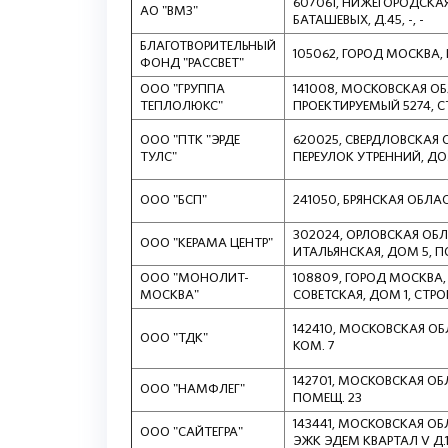
607061, НИЖЕГОРОДСКАЯ О
АО "ВМЗ"
БАТАШЕВЫХ, Д.45, -, -
БЛАГОТВОРИТЕЛЬНЫЙ
105062, ГОРОД МОСКВА, П
ФОНД "РАССВЕТ"
ООО "ГРУППА
141008, МОСКОВСКАЯ ОБ
ТЕПЛОЛЮКС"
ПРОЕКТИРУЕМЫЙ 5274, СТ
ООО "ПТК "ЭРДЕ
620025, СВЕРДЛОВСКАЯ О
ТУЛС"
ПЕРЕУЛОК УТРЕННИЙ, ДО
ООО "БСП"
241050, БРЯНСКАЯ ОБЛАСТЬ
302024, ОРЛОВСКАЯ ОБЛ
ООО "КЕРАМА ЦЕНТР"
ИТАЛЬЯНСКАЯ, ДОМ 5, П
ООО "МОНОЛИТ-
108809, ГОРОД МОСКВА,
МОСКВА"
СОВЕТСКАЯ, ДОМ 1, СТРО
142410, МОСКОВСКАЯ ОБЛА
ООО "ТДК"
КОМ. 7
142701, МОСКОВСКАЯ ОБЛА
ООО "НАМФЛЕГ"
ПОМЕЩ. 23
143441, МОСКОВСКАЯ ОБЛ
ООО "САЙТЕГРА"
ЭЖК ЭДЕМ КВАРТАЛ V Д.