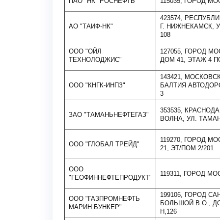
ПАО "НК "РОСНЕФТЬ"
115035, ГОРОД МО
423574, РЕСПУБЛ
АО "ТАИФ-НК"
Г. НИЖНЕКАМСК, У
108
ООО "ОЙЛ
127055, ГОРОД М
ТЕХНОЛОДЖИС"
ДОМ 41, ЭТАЖ 4 П
143421, МОСКОВСК
ООО "КНГК-ИНПЗ"
БАЛТИЯ АВТОДОРОГ
3
353535, КРАСНОД
ЗАО "ТАМАНЬНЕФТЕГАЗ"
ВОЛНА, УЛ. ТАМАН
119270, ГОРОД МОС
ООО "ГЛОБАЛ ТРЕЙД"
21, ЭТ/ПОМ 2/201
ООО
119311, ГОРОД МО
"ГЕОФИННЕФТЕПРОДУКТ"
199106, ГОРОД С
ООО "ГАЗПРОМНЕФТЬ
БОЛЬШОЙ В.О., ДО
МАРИН БУНКЕР"
Н,126