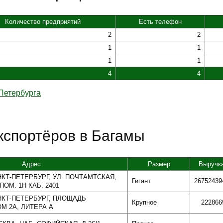
Количество предприятий
Есть телефон
2
2
1
1
1
1
4
4
Петербурга
кспортёров в Багамы
Адрес
Размер
Выручк
НКТ-ПЕТЕРБУРГ, УЛ. ПОЧТАМТСКАЯ,
Гигант
26752439
.ПОМ. 1Н КАБ. 2401
АНКТ-ПЕТЕРБУРГ, ПЛОЩАДЬ
Крупное
222866
М 2А, ЛИТЕРА А