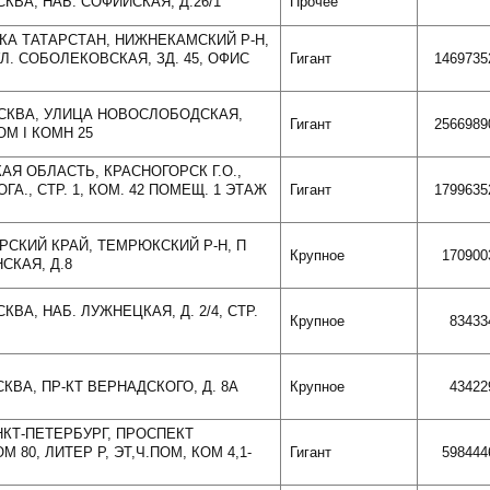
СКВА, НАБ. СОФИЙСКАЯ, Д.26/1
Прочее
ИКА ТАТАРСТАН, НИЖНЕКАМСКИЙ Р-Н,
Л. СОБОЛЕКОВСКАЯ, ЗД. 45, ОФИС
Гигант
1469735
ОСКВА, УЛИЦА НОВОСЛОБОДСКАЯ,
Гигант
2566989
ОМ I КОМН 25
АЯ ОБЛАСТЬ, КРАСНОГОРСК Г.О.,
А., СТР. 1, КОМ. 42 ПОМЕЩ. 1 ЭТАЖ
Гигант
1799635
АРСКИЙ КРАЙ, ТЕМРЮКСКИЙ Р-Н, П
Крупное
170900
СКАЯ, Д.8
КВА, НАБ. ЛУЖНЕЦКАЯ, Д. 2/4, СТР.
Крупное
83433
СКВА, ПР-КТ ВЕРНАДСКОГО, Д. 8А
Крупное
43422
АНКТ-ПЕТЕРБУРГ, ПРОСПЕКТ
М 80, ЛИТЕР Р, ЭТ,Ч.ПОМ, КОМ 4,1-
Гигант
598444