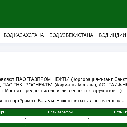
ВЭД КАЗАХСТАНА
ВЭД УЗБЕКИСТАНА
ВЭД ИНДИИ
главляют ПАО "ГАЗПРОМ НЕФТЬ" (Корпорация-гигант Сан
), ПАО "НК "РОСНЕФТЬ" (Фирма из Москвы), АО "ТАИФ-НК
Москвы, среднесписочная численность сотрудников: 1).
 экспортёрами в Багамы, можно связаться по телефону, а с 
ирм
Есть телефон
Есть м
4
4
4
4