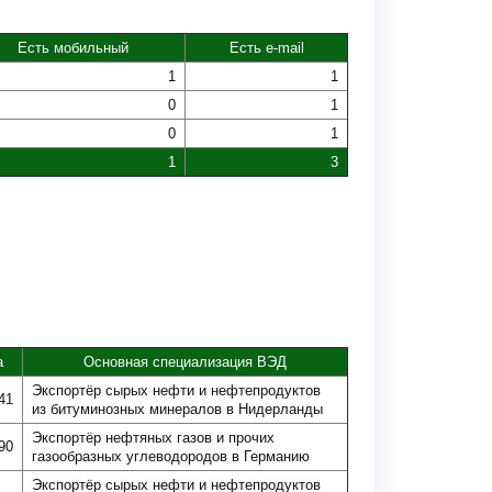
Есть мобильный
Есть e-mail
1
1
0
1
0
1
1
3
а
Основная специализация ВЭД
Экспортёр сырых нефти и нефтепродуктов
41
из битуминозных минералов в Нидерланды
Экспортёр нефтяных газов и прочих
90
газообразных углеводородов в Германию
Экспортёр сырых нефти и нефтепродуктов