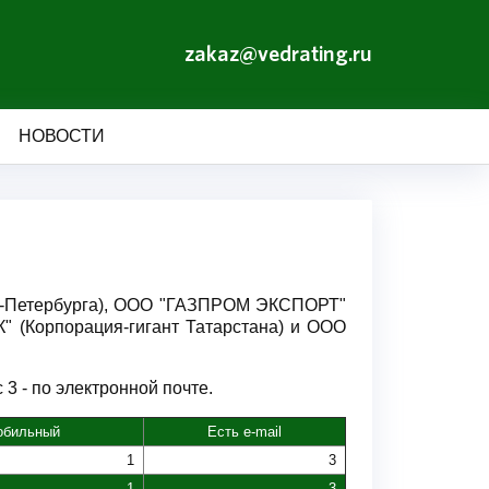
zakaz@vedrating.ru
НОВОСТИ
кт-Петербурга), ООО "ГАЗПРОМ ЭКСПОРТ"
" (Корпорация-гигант Татарстана) и ООО
3 - по электронной почте.
обильный
Есть e-mail
1
3
1
3