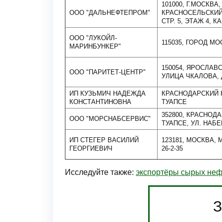
101000, Г.МОСКВ
ООО "ДАЛЬНЕФТЕПРОМ"
КРАСНОСЕЛЬСКИЙ В
СТР. 5, ЭТАЖ 4, К
ООО "ЛУКОЙЛ-
115035, ГОРОД МО
МАРИНБУНКЕР"
150054, ЯРОСЛАВ
ООО "ПАРИТЕТ-ЦЕНТР"
УЛИЦА ЧКАЛОВА, 
ИП КУЗЬМИЧ НАДЕЖДА
КРАСНОДАРСКИЙ К
КОНСТАНТИНОВНА
ТУАПСЕ
352800, КРАСНОДА
ООО "МОРСНАБСЕРВИС"
ТУАПСЕ, УЛ. НАБЕ
ИП СТЕГЕР ВАСИЛИЙ
123181, МОСКВА,
ГЕОРГИЕВИЧ
26-2-35
Исследуйте также:
экспортёры сырых неф
З