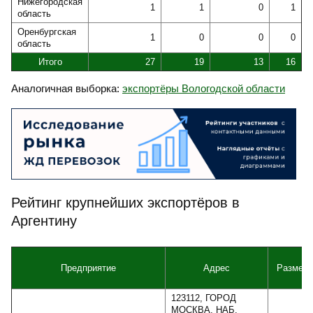
Нижегородская
1
1
0
1
область
Оренбургская
1
0
0
0
область
Итого
27
19
13
16
Аналогичная выборка:
экспортёры Вологодской области
Рейтинг крупнейших экспортёров в
Аргентину
Предприятие
Адрес
Размер
123112, ГОРОД
МОСКВА, НАБ.