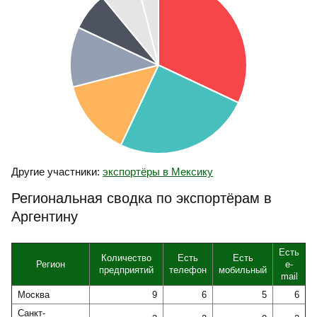
Другие участники:
экспортёры в Мексику
Региональная сводка по экспортёрам в
Аргентину
Есть
Количество
Есть
Есть
Регион
e-
предприятий
телефон
мобильный
mail
Москва
9
6
5
6
Санкт-