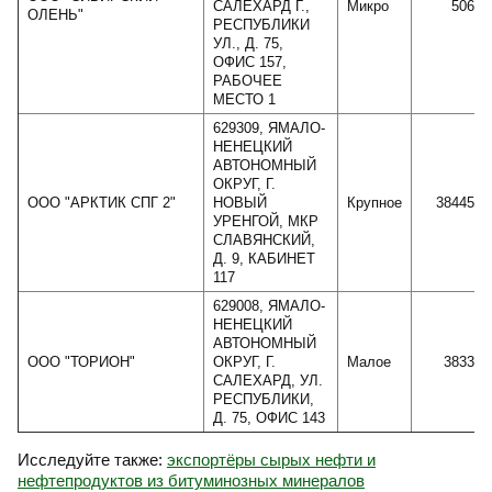
САЛЕХАРД Г.,
Микро
50683
ОЛЕНЬ"
РЕСПУБЛИКИ
УЛ., Д. 75,
ОФИС 157,
РАБОЧЕЕ
МЕСТО 1
629309, ЯМАЛО-
НЕНЕЦКИЙ
АВТОНОМНЫЙ
ОКРУГ, Г.
ООО "АРКТИК СПГ 2"
НОВЫЙ
Крупное
3844502
УРЕНГОЙ, МКР
СЛАВЯНСКИЙ,
Д. 9, КАБИНЕТ
117
629008, ЯМАЛО-
НЕНЕЦКИЙ
АВТОНОМНЫЙ
ООО "ТОРИОН"
ОКРУГ, Г.
Малое
383339
САЛЕХАРД, УЛ.
РЕСПУБЛИКИ,
Д. 75, ОФИС 143
Исследуйте также:
экспортёры сырых нефти и
нефтепродуктов из битуминозных минералов