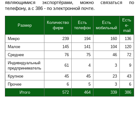
являющимися экспортёрами, можно связаться по
телефону, а с 386 - по электронной почте.
Есть
Количество
Есть
Есть
Размер
e-
фирм
телефон
мобильный
mail
Микро
239
194
160
136
Малое
145
141
104
120
Среднее
76
75
46
72
Индивидуальный
61
4
3
9
предприниматель
Крупное
45
45
23
43
Прочее
6
5
3
6
Итого
572
464
339
386