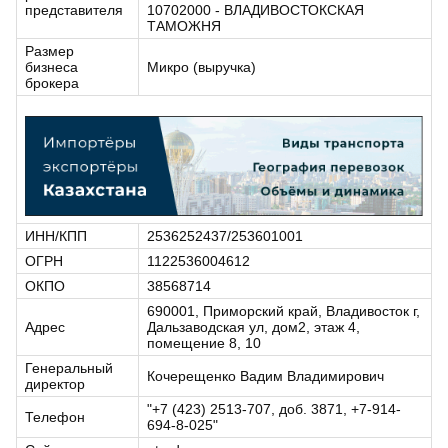
представителя
10702000 - ВЛАДИВОСТОКСКАЯ
ТАМОЖНЯ
Размер
бизнеса
Микро (выручка)
брокера
ИНН/КПП
2536252437/253601001
ОГРН
1122536004612
ОКПО
38568714
690001, Приморский край, Владивосток г,
Адрес
Дальзаводская ул, дом2, этаж 4,
помещение 8, 10
Генеральный
Кочерещенко Вадим Владимирович
директор
"+7 (423) 2513-707, доб. 3871, +7-914-
Телефон
694-8-025"