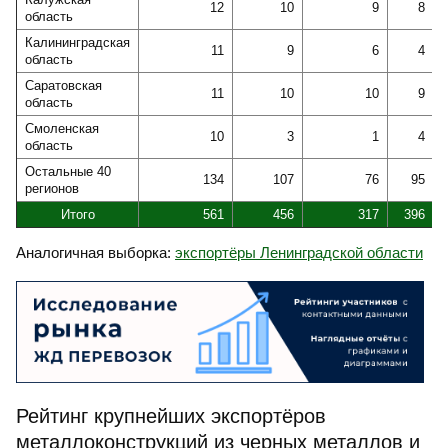
12
10
9
8
область
Калининградская
11
9
6
4
область
Саратовская
11
10
10
9
область
Смоленская
10
3
1
4
область
Остальные 40
134
107
76
95
регионов
Итого
561
456
317
396
Аналогичная выборка:
экспортёры Ленинградской области
Рейтинг крупнейших экспортёров
металлоконструкций из черных металлов и