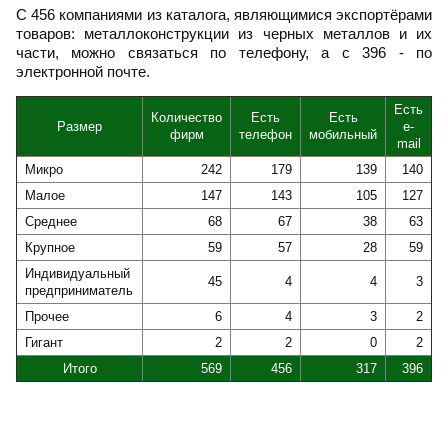
С 456 компаниями из каталога, являющимися экспортёрами
товаров: металлоконструкции из черных металлов и их
части, можно связаться по телефону, а с 396 - по
электронной почте.
Есть
Количество
Есть
Есть
Размер
e-
фирм
телефон
мобильный
mail
Микро
242
179
139
140
Малое
147
143
105
127
Среднее
68
67
38
63
Крупное
59
57
28
59
Индивидуальный
45
4
4
3
предприниматель
Прочее
6
4
3
2
Гигант
2
2
0
2
Итого
569
456
317
396