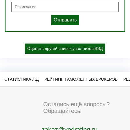
Отправить
Оценить другой список участников ВЭД
СТАТИСТИКА ЖД
РЕЙТИНГ ТАМОЖЕННЫХ БРОКЕРОВ
РЕ
Остались ещё вопросы?
Обращайтесь!
zakaz@vedrating.ru