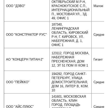
ОКТЯБРЬСКИЙ М.Р-Н,
ООО "ДЗВО"
КРАСНОКУТСКОЕ С.П.,
Малое
ИНТЕРНАЦИОНАЛЬНЫЙ
П., МОСТОВАЯ УЛ., ЗД.
49, ОФИС 1
187340,
ЛЕНИНГРАДСКАЯ
ОБЛАСТЬ, КИРОВСКИЙ
ООО "КОНСТРАКТОР РУС"
Среднее
Р-Н, Г. КИРОВСК, УЛ.
НАБЕРЕЖНАЯ, Д. 1,
ОФИС 1
123112, ГОРОД МОСКВА,
НАБЕРЕЖНАЯ
АО "КОНЦЕРН ТИТАН-2"
Гигант
ПРЕСНЕНСКАЯ, ДОМ
12, ЭТ 51 ПОМ III КОМ 1
194292, ГОРОД САНКТ-
ПЕТЕРБУРГ, УЛИЦА
ООО "ПЕЙККО"
ДОМОСТРОИТЕЛЬНАЯ,
Среднее
ДОМ 16, ЛИТЕР В, КОМ.
10
141601, МОСКОВСКАЯ
ОБЛАСТЬ, КЛИН
ГОРОД, ПЛОЩАДЬ
ООО "АЙС-ПЛЮС"
Среднее